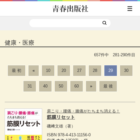
健康・医療
657件中 281-290件目
最 初
«
10
20
27
28
29
30
31
40
50
60
»
最 後
肩こり・腰痛・膝痛がたちまち消える！
筋膜リセット
磯﨑文雄
（著）
ISBN 978-4-413-11156-0