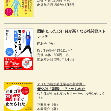
定価 本体 1250円 ＋税
出版年月日 2016年1月5日
図解 たった1分! 背が高くなる椎関節スト
レッチ
南雅子
（著）
ISBN 978-4-413-11157-7
定価 本体 1300円 ＋税
出版年月日 2016年1月5日
アメリカ抗加齢医学会の新常識！
老化は「副腎」で止められた
心と体が生まれ変わるスーパーホルモンのつく
り方
本間良子
（著）
本間龍介
（著）