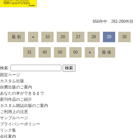
656件中 281-290件目
最 初
«
10
20
27
28
29
30
31
40
50
60
»
最 後
検索:
固定ページ
カスタム出版
自費出版のご案内
あなたの本ができるまで
新刊作品のご紹介
カスタム雑誌出版のご案内
ご利用上の注意
サンプルページ
プライバシーポリシー
リンク集
会社案内