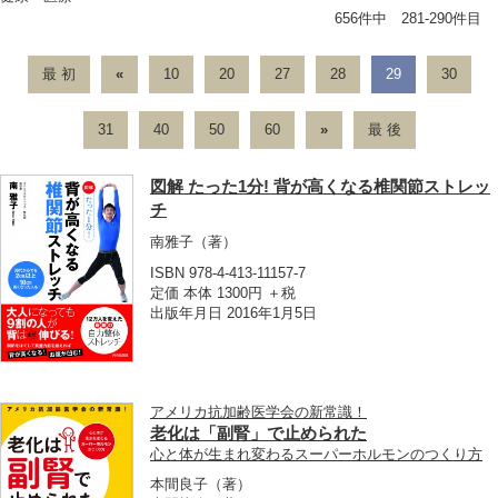
656件中 281-290件目
最 初
«
10
20
27
28
29
30
31
40
50
60
»
最 後
図解 たった1分! 背が高くなる椎関節ストレッ
チ
南雅子
（著）
ISBN 978-4-413-11157-7
定価 本体 1300円 ＋税
出版年月日 2016年1月5日
アメリカ抗加齢医学会の新常識！
老化は「副腎」で止められた
心と体が生まれ変わるスーパーホルモンのつくり方
本間良子
（著）