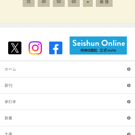
31
40
50
60
»
最 後
ホーム
新刊
単行本
新書
文庫