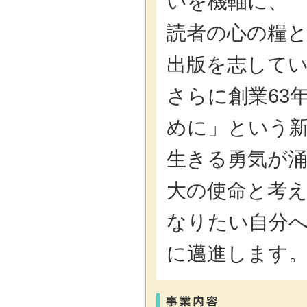
いを機軸に、
読者の心の糧
出版を志して
さらに創業63
めに」という
生きる勇気が
大の使命と考
なりたい自分
に邁進します