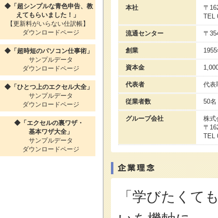
◆「超シンプルな青色申告、教
本社
〒16
えてもらいました！」
TEL 
【更新料がいらない仕訳帳】
ダウンロードページ
流通センター
〒3
創業
195
◆「超時短のパソコン仕事術」
サンプルデータ
資本金
1,0
ダウンロードページ
代表者
代表
◆「ひとつ上のエクセル大全」
サンプルデータ
従業者数
50名
ダウンロードページ
グループ会社
株式
◆「エクセルの裏ワザ・
〒16
基本ワザ大全」
TEL 
サンプルデータ
ダウンロードページ
「学びたくて