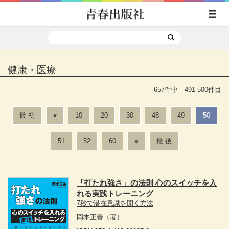
健康・医療
657件中 491-500件目
最 初
«
10
20
30
48
49
50
51
52
60
»
最 後
「打たれ強さ」の法則 心のスイッチを入
れる実践トレーニング
7秒で潜在意識を開く方法
岡本正善
（著）