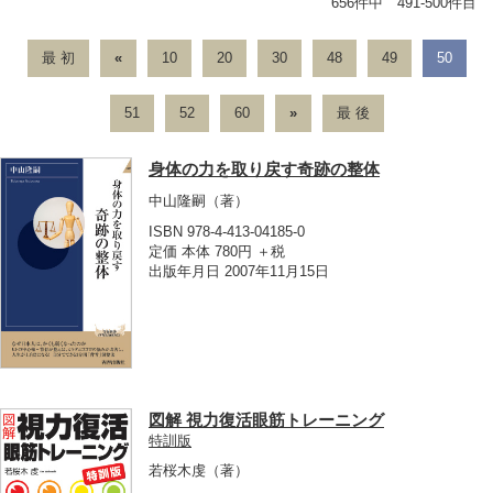
656件中 491-500件目
最 初
«
10
20
30
48
49
50
51
52
60
»
最 後
身体の力を取り戻す奇跡の整体
中山隆嗣
（著）
ISBN 978-4-413-04185-0
定価 本体 780円 ＋税
出版年月日 2007年11月15日
図解 視力復活眼筋トレーニング
特訓版
若桜木虔
（著）