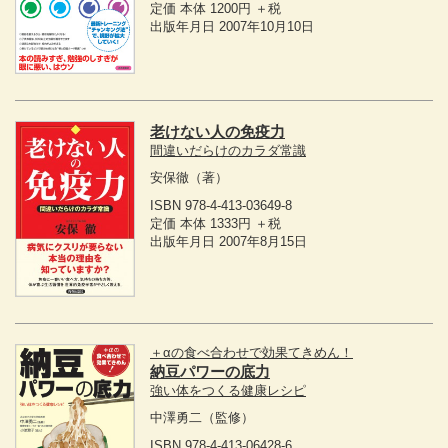
定価 本体 1200円 ＋税
出版年月日 2007年10月10日
老けない人の免疫力
間違いだらけのカラダ常識
安保徹
（著）
ISBN 978-4-413-03649-8
定価 本体 1333円 ＋税
出版年月日 2007年8月15日
＋αの食べ合わせで効果てきめん！
納豆パワーの底力
強い体をつくる健康レシピ
中澤勇二
（監修）
ISBN 978-4-413-06428-6