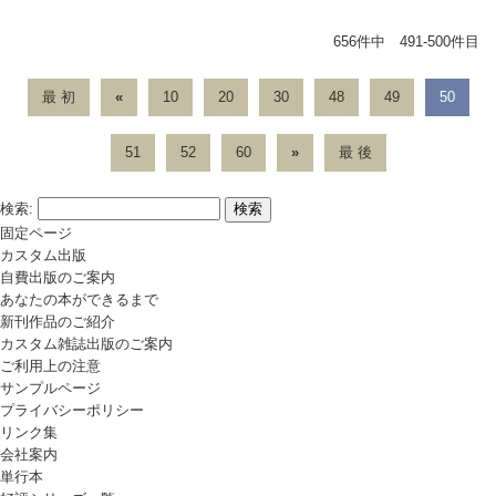
656件中 491-500件目
最 初
«
10
20
30
48
49
50
51
52
60
»
最 後
検索:
固定ページ
カスタム出版
自費出版のご案内
あなたの本ができるまで
新刊作品のご紹介
カスタム雑誌出版のご案内
ご利用上の注意
サンプルページ
プライバシーポリシー
リンク集
会社案内
単行本