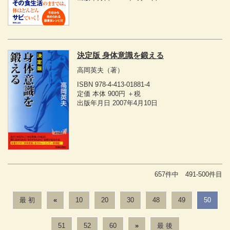
決定版 身体意識を鍛える
高岡英夫
（著）
ISBN 978-4-413-01881-4
定価 本体 900円 ＋税
出版年月日 2007年4月10日
657件中 491-500件目
最 初
«
10
20
30
48
49
50
51
52
60
»
最 後