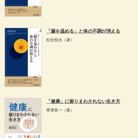
「腸を温める」と体の不調が消える
松生恒夫
（著）
「健康」に振りまわされない生き方
帯津良一
（著）