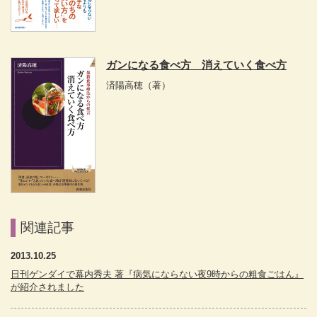
ガンになる食べ方 消えていく食べ方
済陽高穂
（著）
関連記事
2013.10.25
日刊ゲンダイで幕内秀夫 著『病気にならない夜9時からの粗食ごはん』
が紹介されました