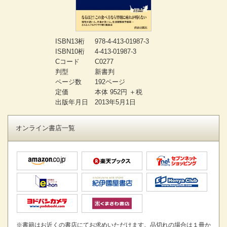
ISBN13桁
978-4-413-01987-3
ISBN10桁
4-413-01987-3
Cコード
C0277
判型
新書判
ページ数
192ページ
定価
本体 952円 ＋税
出版年月日
2013年5月1日
オンライン書店一覧
※書籍はお近くの書店にてお求めいただけます。品切れの場合は１冊か