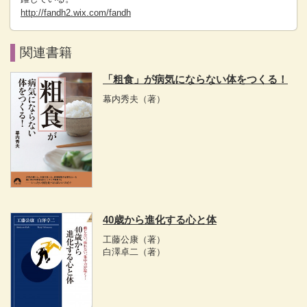
http://fandh2.wix.com/fandh
関連書籍
「粗食」が病気にならない体をつくる！
幕内秀夫
（著）
40歳から進化する心と体
工藤公康
（著）
白澤卓二
（著）