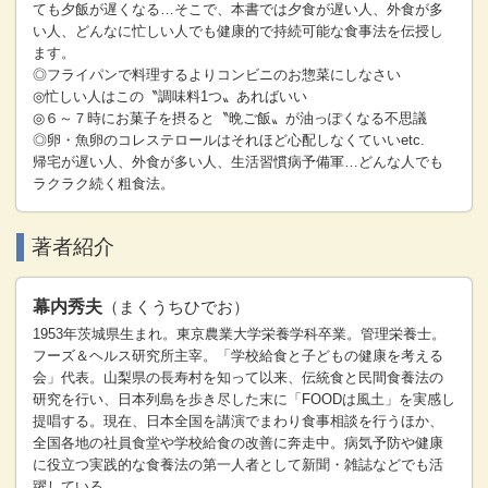
ても夕飯が遅くなる…そこで、本書では夕食が遅い人、外食が多
い人、どんなに忙しい人でも健康的で持続可能な食事法を伝授し
ます。
◎フライパンで料理するよりコンビニのお惣菜にしなさい
◎忙しい人はこの〝調味料1つ〟あればいい
◎６～７時にお菓子を摂ると〝晩ご飯〟が油っぽくなる不思議
◎卵・魚卵のコレステロールはそれほど心配しなくていいetc.
帰宅が遅い人、外食が多い人、生活習慣病予備軍…どんな人でも
ラクラク続く粗食法。
著者紹介
幕内秀夫
（まくうちひでお）
1953年茨城県生まれ。東京農業大学栄養学科卒業。管理栄養士。
フーズ＆ヘルス研究所主宰。「学校給食と子どもの健康を考える
会」代表。山梨県の長寿村を知って以来、伝統食と民間食養法の
研究を行い、日本列島を歩き尽した末に「FOODは風土」を実感し
提唱する。現在、日本全国を講演でまわり食事相談を行うほか、
全国各地の社員食堂や学校給食の改善に奔走中。病気予防や健康
に役立つ実践的な食養法の第一人者として新聞・雑誌などでも活
躍している。