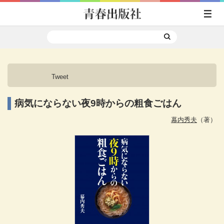
Tweet
病気にならない夜9時からの粗食ごはん
幕内秀夫
（著）