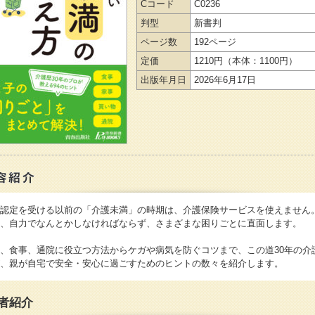
Cコード
C0236
判型
新書判
ページ数
192ページ
定価
1210円
（本体：1100円）
出版年月日
2026年6月17日
認定を受ける以前の「介護未満」の時期は、介護保険サービスを使えません
、自力でなんとかしなければならず、さまざまな困りごとに直面します。
、食事、通院に役立つ方法からケガや病気を防ぐコツまで、この道30年の介
、親が自宅で安全・安心に過ごすためのヒントの数々を紹介します。
者紹介