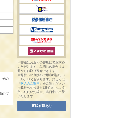
※書籍はお近くの書店にてお求め
いただけます。品切れの場合は１
冊からお取り寄せできます
※弊社への直接のご用命(電話、メ
。その
ール、Fax)も承ります。詳しくは
「
購入のご案内
」をご覧ください
※弊社へ午後1時(13時)までにご注
文いただいた場合、当日中に出荷
護のプ
いたします
直販在庫あり