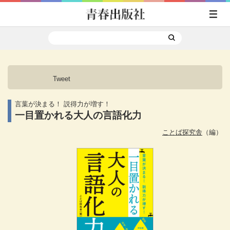
Tweet
言葉が決まる！ 説得力が増す！
一目置かれる大人の言語化力
ことば探究舎
（編）