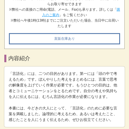
らお取り寄せできます
※弊社への直接のご用命(電話、メール、Fax)も承ります。詳しくは「
購
入のご案内
」をご覧ください
※弊社へ午後1時(13時)までにご注文いただいた場合、当日中に出荷い
たします
直販在庫あり
内容紹介
「言語化」には、二つの目的があります。第一には「頭の中で考
えるため」です。ぼんやりした考えをまとめるには、言葉で思考
の解像度を上げていく作業が必要です。もうひとつの目的は、他
者とコミューニケーションをとるためです。自分の考えや気持ち
を人に伝えるには、むろん言語化の作業が必要になります。
本書には、今どきの大人にとって、「言語化」のために必要な言
葉を満載しました。論理的に考えるため、あるいは考えたこと、
感じたことを人にうまく伝えるため、ぜひお役立てください。