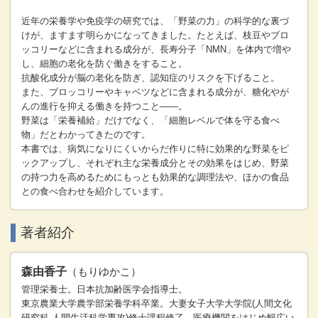
近年の栄養学や免疫学の研究では、「野菜の力」の科学的な裏づ
けが、ますます明らかになってきました。たとえば、枝豆やブロ
ッコリーなどに含まれる成分が、長寿分子「NMN」を体内で増や
し、細胞の老化を防ぐ働きをすること。
抗酸化成分が脳の老化を防ぎ、認知症のリスクを下げること。
また、ブロッコリーやキャベツなどに含まれる成分が、糖化やが
んの進行を抑える働きを持つこと――。
野菜は「栄養補給」だけでなく、「細胞レベルで体を守る食べ
物」だとわかってきたのです。
本書では、病気になりにくいからだ作りに特に効果的な野菜をピ
ックアップし、それぞれ主な栄養成分とその効果をはじめ、野菜
の持つ力を高めるためにもっとも効果的な調理法や、ほかの食品
との食べ合わせを紹介しています。
著者紹介
森由香子
（もりゆかこ）
管理栄養士。日本抗加齢医学会指導士。
東京農業大学農学部栄養学科卒業。大妻女子大学大学院(人間文化
研究科 人間生活科学専攻)修士課程修了。医療機関をはじめ幅広い