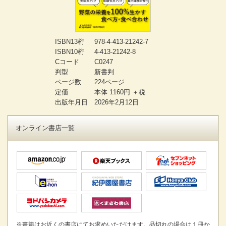
ISBN13桁
978-4-413-21242-7
ISBN10桁
4-413-21242-8
Cコード
C0247
判型
新書判
ページ数
224ページ
定価
本体 1160円 ＋税
出版年月日
2026年2月12日
オンライン書店一覧
※書籍はお近くの書店にてお求めいただけます。品切れの場合は１冊か