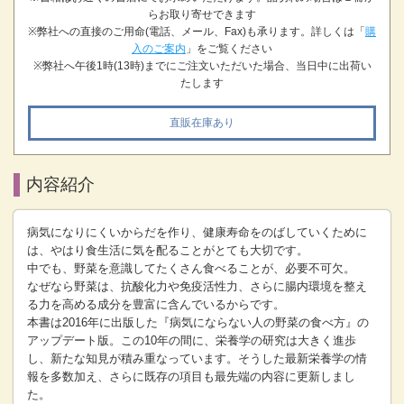
らお取り寄せできます
※弊社への直接のご用命(電話、メール、Fax)も承ります。詳しくは「
購
入のご案内
」をご覧ください
※弊社へ午後1時(13時)までにご注文いただいた場合、当日中に出荷い
たします
直販在庫あり
内容紹介
病気になりにくいからだを作り、健康寿命をのばしていくために
は、やはり食生活に気を配ることがとても大切です。
中でも、野菜を意識してたくさん食べることが、必要不可欠。
なぜなら野菜は、抗酸化力や免疫活性力、さらに腸内環境を整え
る力を高める成分を豊富に含んでいるからです。
本書は2016年に出版した『病気にならない人の野菜の食べ方』の
アップデート版。この10年の間に、栄養学の研究は大きく進歩
し、新たな知見が積み重なっています。そうした最新栄養学の情
報を多数加え、さらに既存の項目も最先端の内容に更新しまし
た。