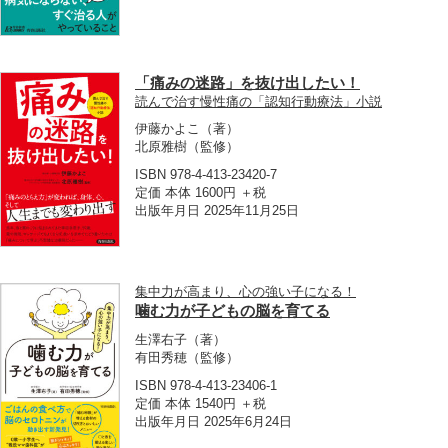
「痛みの迷路」を抜け出したい！
読んで治す慢性痛の「認知行動療法」小説
伊藤かよこ
（著）
北原雅樹
（監修）
ISBN 978-4-413-23420-7
定価 本体 1600円 ＋税
出版年月日 2025年11月25日
集中力が高まり、心の強い子になる！
噛む力が子どもの脳を育てる
生澤右子
（著）
有田秀穂
（監修）
ISBN 978-4-413-23406-1
定価 本体 1540円 ＋税
出版年月日 2025年6月24日