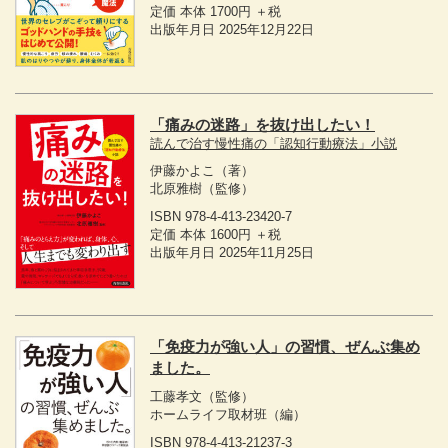
定価 本体 1700円 ＋税
出版年月日 2025年12月22日
「痛みの迷路」を抜け出したい！
読んで治す慢性痛の「認知行動療法」小説
伊藤かよこ
（著）
北原雅樹
（監修）
ISBN 978-4-413-23420-7
定価 本体 1600円 ＋税
出版年月日 2025年11月25日
「免疫力が強い人」の習慣、ぜんぶ集め
ました。
工藤孝文
（監修）
ホームライフ取材班
（編）
ISBN 978-4-413-21237-3