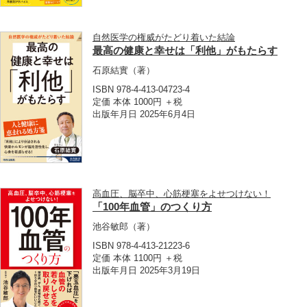
自然医学の権威がたどり着いた結論
最高の健康と幸せは「利他」がもたらす
石原結實
（著）
ISBN 978-4-413-04723-4
定価 本体 1000円 ＋税
出版年月日 2025年6月4日
高血圧、脳卒中、心筋梗塞をよせつけない！
「100年血管」のつくり方
池谷敏郎
（著）
ISBN 978-4-413-21223-6
定価 本体 1100円 ＋税
出版年月日 2025年3月19日