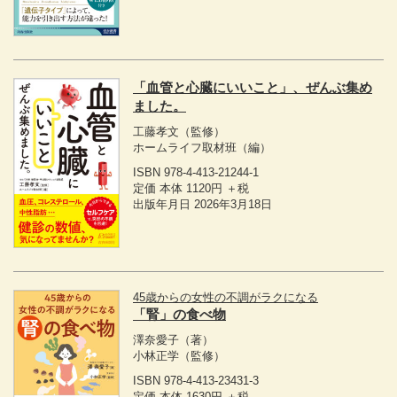
「血管と心臓にいいこと」、ぜんぶ集め
ました。
工藤孝文
（監修）
ホームライフ取材班
（編）
ISBN 978-4-413-21244-1
定価 本体 1120円 ＋税
出版年月日 2026年3月18日
45歳からの女性の不調がラクになる
「腎」の食べ物
澤奈愛子
（著）
小林正学
（監修）
ISBN 978-4-413-23431-3
定価 本体 1630円 ＋税