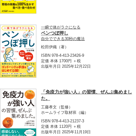
一瞬で体がラクになる
ペンつぼ押し
自分でできる30秒の魔法
松田伊織
（著）
ISBN 978-4-413-23426-9
定価 本体 1700円 ＋税
出版年月日 2025年12月22日
「免疫力が強い人」の習慣、ぜんぶ集めまし
た。
工藤孝文
（監修）
ホームライフ取材班
（編）
ISBN 978-4-413-21237-3
定価 本体 1120円 ＋税
出版年月日 2025年11月19日