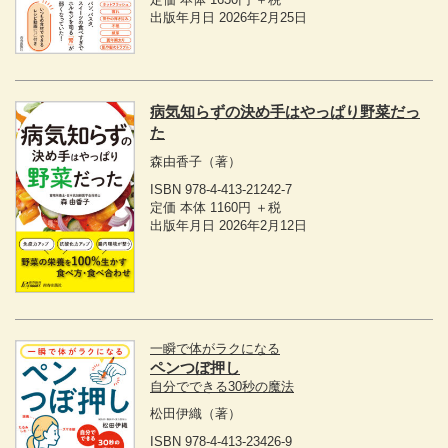
出版年月日 2026年2月25日
病気知らずの決め手はやっぱり野菜だっ
た
森由香子
（著）
ISBN 978-4-413-21242-7
定価 本体 1160円 ＋税
出版年月日 2026年2月12日
一瞬で体がラクになる
ペンつぼ押し
自分でできる30秒の魔法
松田伊織
（著）
ISBN 978-4-413-23426-9