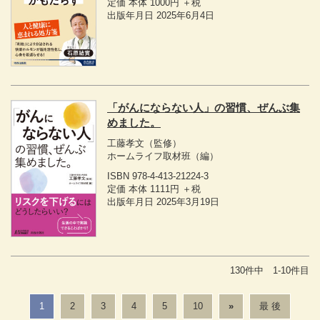
定価 本体 1000円 ＋税
出版年月日 2025年6月4日
「がんにならない人」の習慣、ぜんぶ集
めました。
工藤孝文
（監修）
ホームライフ取材班
（編）
ISBN 978-4-413-21224-3
定価 本体 1111円 ＋税
出版年月日 2025年3月19日
130件中 1-10件目
1
2
3
4
5
10
»
最 後