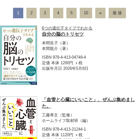
1
2
3
4
5
10
»
最 後
6つの遺伝子タイプでわかる
自分の脳のトリセツ
本間良子
（著）
本間龍介
（著）
ISBN 978-4-413-04749-4
定価 本体 1200円 ＋税
出版年月日 2026年5月8日
「血管と心臓にいいこと」、ぜんぶ集めまし
た。
工藤孝文
（監修）
ホームライフ取材班
（編）
ISBN 978-4-413-21244-1
定価 本体 1120円 ＋税