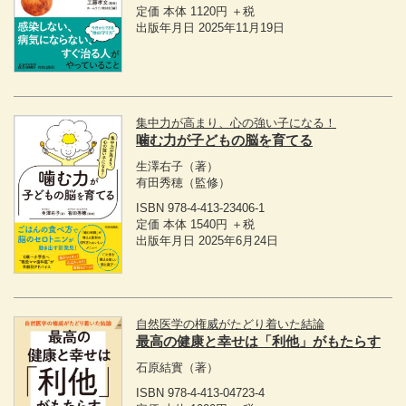
定価 本体 1120円 ＋税
出版年月日 2025年11月19日
集中力が高まり、心の強い子になる！
噛む力が子どもの脳を育てる
生澤右子
（著）
有田秀穂
（監修）
ISBN 978-4-413-23406-1
定価 本体 1540円 ＋税
出版年月日 2025年6月24日
自然医学の権威がたどり着いた結論
最高の健康と幸せは「利他」がもたらす
石原結實
（著）
ISBN 978-4-413-04723-4