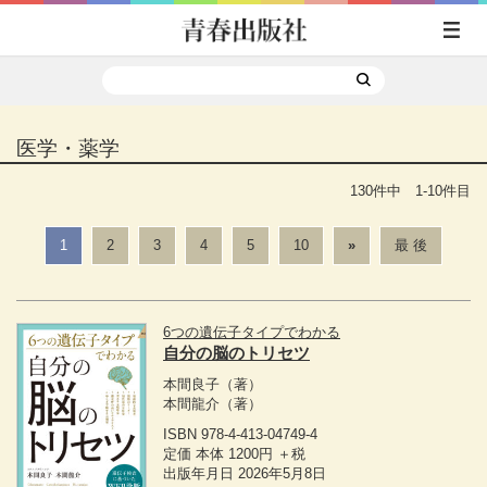
医学・薬学
130件中 1-10件目
1
2
3
4
5
10
»
最 後
6つの遺伝子タイプでわかる
自分の脳のトリセツ
本間良子
（著）
本間龍介
（著）
ISBN 978-4-413-04749-4
定価 本体 1200円 ＋税
出版年月日 2026年5月8日