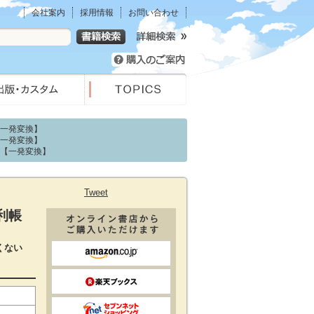
会社案内
採用情報
お問い合わせ
【一発変換】
【一発変換】
 【一発変換】
Tweet
利帳
くない