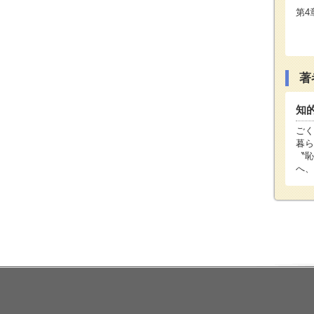
第4
～
雄
著
知
ごく
暮ら
〝恥
へ、