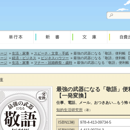
ページ
»
生活・家事
»
スピーチ・文章・手紙
» 最強の武器になる「敬語」便利帳 
ページ
»
経済・ビジネス
»
ビジネスハウツー
» 最強の武器になる「敬語」便利帳 
ページ
»
生活・家事
»
マナー・冠婚葬祭・歳時
» 最強の武器になる「敬語」便利帳
庫
最強の武器になる「敬語」便
【一発変換】
仕事、電話、メール、おつきあい…もう怖
知的生活研究所
（著）
ISBN13桁
978-4-413-09734-5