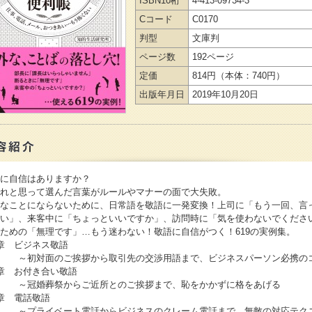
ISBN10桁
4-413-09734-3
Cコード
C0170
判型
文庫判
ページ数
192ページ
定価
814円
（本体：740円）
出版年月日
2019年10月20日
に自信はありますか？
れと思って選んだ言葉がルールやマナーの面で大失敗。
なことにならないために、日常語を敬語に一発変換！上司に「もう一回、言
い」、来客中に「ちょっといいですか」、訪問時に「気を使わないでくださ
ための「無理です」…もう迷わない！敬語に自信がつく！619の実例集。
章 ビジネス敬語
初対面のご挨拶から取引先の交渉用語まで、ビジネスパーソン必携の
章 お付き合い敬語
冠婚葬祭からご近所とのご挨拶まで、恥をかかずに格をあげる
章 電話敬語
プライベート電話からビジネスのクレーム電話まで、無敵の対応テク