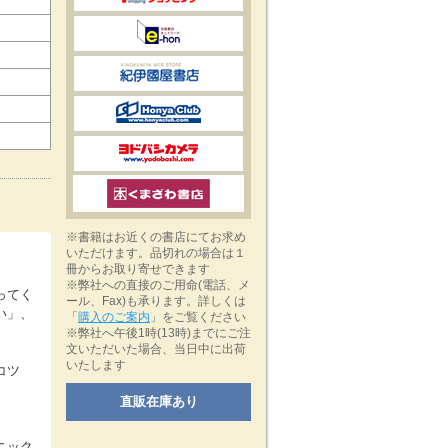
※書籍はお近くの書店にてお求め
いただけます。品切れの場合は１
冊からお取り寄せできます
※弊社への直接のご用命(電話、メ
ってく
ール、Fax)も承ります。詳しくは
い」、
「
購入のご案内
」をご覧ください
※弊社へ午後1時(13時)までにご注
文いただいた場合、当日中に出荷
いたします
コツ
直販在庫あり
ニック