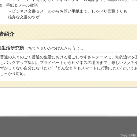
章 手紙＆メール敬語
ビジネス文書＆メールからお願い手紙まで、しゃべり言葉よりも
弁な文書のツボ
者紹介
的生活研究所
（ちてきせいかつけんきゅうじょ）
普通の人々のごく普通の生活における過ごしやすさをテーマに、知的追求を
しバックアップ集団。プライベートからビジネスの場面まで、厳しい大人社
ずかしくない自分になりたい″〝どんなときもスマートに行動したい″という
しっかり対応。
Copyright(