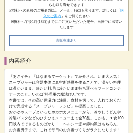
らお取り寄せできます
※弊社への直接のご用命(電話、メール、Fax)も承ります。詳しくは「
購
入のご案内
」をご覧ください
※弊社へ午後1時(13時)までにご注文いただいた場合、当日中に出荷い
たします
直販在庫あり
内容紹介
『あさイチ』『はなまるマーケット』で紹介され、いま大人気！
スープジャーは容器本体に真空断熱層を作ることで、温かい料理
は温かいまま、冷たい料理は冷たいまま持ち運べるフードコンテ
ナーのこと。いわば“料理用の魔法びん”です。
本書では、その高い保温力に注目。食材を切って、入れておくだ
けで完成する「スープジャーレシピ」を提案しました。
おかゆやスープといったホカホカメニューから、冷やしうどんや
冷製パスタなどのひえひえメニューまで全70品。しかも、１食100
円以内でできるものばかり！ ヘルシー派や節約派はもちろん、
お弁当男子まで。これで毎日のお弁当づくりがラクになります！