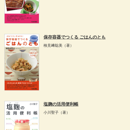
保存容器でつくる ごはんのとも
検見﨑聡美
（著）
塩麹の活用便利帳
小川聖子
（著）