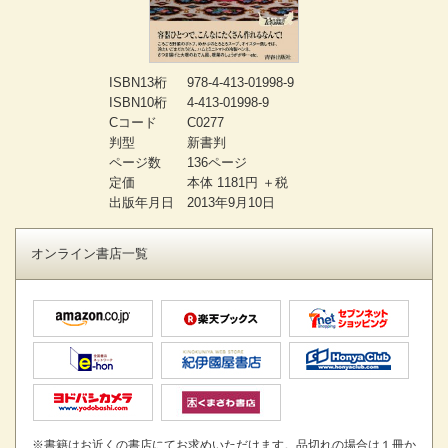
ISBN13桁
978-4-413-01998-9
ISBN10桁
4-413-01998-9
Cコード
C0277
判型
新書判
ページ数
136ページ
定価
本体 1181円 ＋税
出版年月日
2013年9月10日
オンライン書店一覧
※書籍はお近くの書店にてお求めいただけます。品切れの場合は１冊か