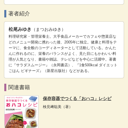
著者紹介
松尾みゆき
（まつおみゆき）
料理研究家・管理栄養士。大手食品メーカーでカフェや惣菜店な
どのメニュー開発に携わった後、2005年に独立。健康と料理をテ
ーマに、食全般のコーディネーターとして活動している。かんた
んに作れるのに、栄養のバランスがよく、見た目にもかわいい料
理が人気となり、書籍や雑誌、テレビなどを中心に活躍中。著書
に『サラダスムージー』（永岡書店）、『1食500kcal ダイエット
ごはん ビギナーズ』（新星出版社）などがある。
関連書籍
保存容器でつくる「おハコ」レシピ
検見﨑聡美
（著）