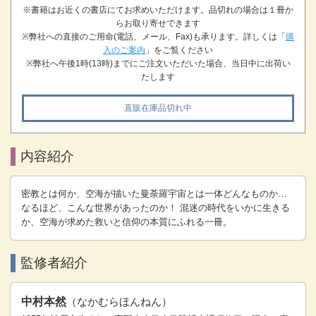
※書籍はお近くの書店にてお求めいただけます。品切れの場合は１冊か
らお取り寄せできます
※弊社への直接のご用命(電話、メール、Fax)も承ります。詳しくは「
購
入のご案内
」をご覧ください
※弊社へ午後1時(13時)までにご注文いただいた場合、当日中に出荷い
たします
直販在庫品切れ中
内容紹介
密教とは何か、空海が描いた曼荼羅宇宙とは一体どんなものか…
なるほど、こんな世界があったのか！ 混迷の時代をいかに生きる
か、空海が求めた救いと信仰の本質にふれる一冊。
監修者紹介
中村本然
（なかむらほんねん）