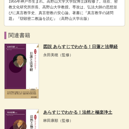
1955年神戸市生まれ。高野山大学大学院博士課程修了。現在、密
教文化研究所所長、高野山大学教授。専攻は、弘法大師の思想並
びに真言教学史、真言密教の安心論。著書に『真言教学の諸問
題』『辯顕密二教論を読む』（高野山大学出版）
関連書籍
図説 あらすじでわかる！日蓮と法華経
永田美穂
（監修）
あらすじでわかる！法然と極楽浄土
林田康順
（監修）