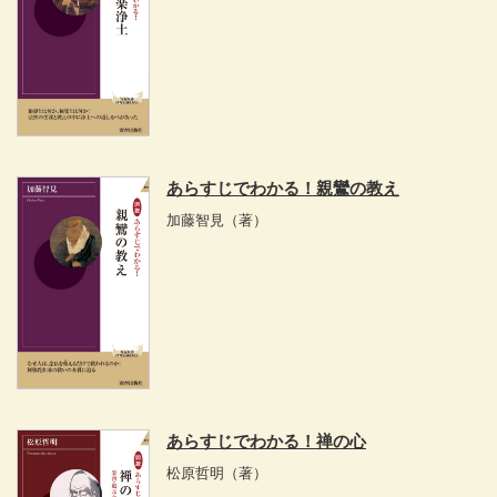
あらすじでわかる！親鸞の教え
加藤智見
（著）
あらすじでわかる！禅の心
松原哲明
（著）