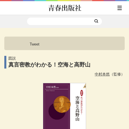
Tweet
図説
真言密教がわかる！空海と高野山
中村本然
（監修）