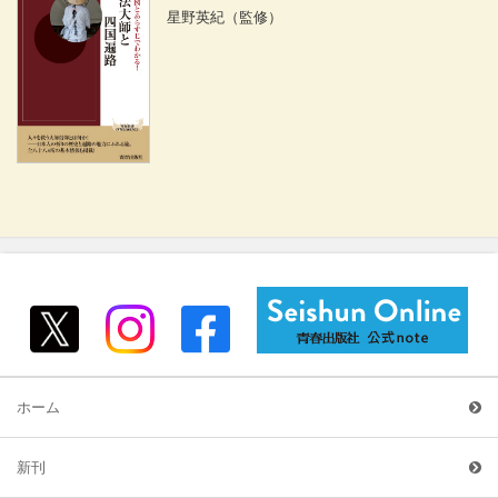
星野英紀
（監修）
ホーム
新刊