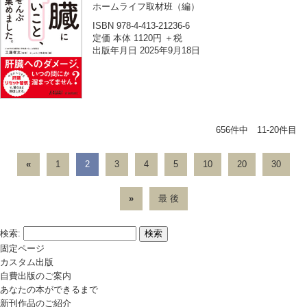
ホームライフ取材班
（編）
ISBN 978-4-413-21236-6
定価 本体 1120円 ＋税
出版年月日 2025年9月18日
656件中 11-20件目
«
1
2
3
4
5
10
20
30
»
最 後
検索:
固定ページ
カスタム出版
自費出版のご案内
あなたの本ができるまで
新刊作品のご紹介