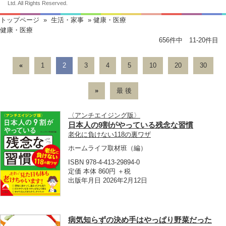
Ltd. All Rights Reserved.
トップページ
»
生活・家事
» 健康・医療
健康・医療
656件中 11-20件目
«
1
2
3
4
5
10
20
30
»
最 後
〈アンチエイジング版〉
日本人の9割がやっている残念な習慣
老化に負けない118の裏ワザ
ホームライフ取材班
（編）
ISBN 978-4-413-29894-0
定価 本体 860円 ＋税
出版年月日 2026年2月12日
病気知らずの決め手はやっぱり野菜だった