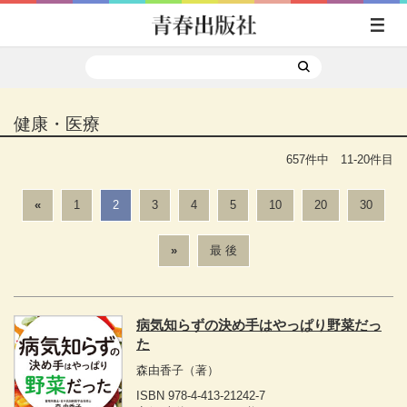
健康・医療
657件中 11-20件目
«
1
2
3
4
5
10
20
30
»
最 後
病気知らずの決め手はやっぱり野菜だっ
た
森由香子
（著）
ISBN 978-4-413-21242-7