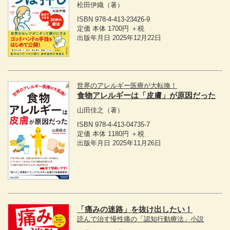
松田伊織
（著）
ISBN 978-4-413-23426-9
定価 本体 1700円 ＋税
出版年月日 2025年12月22日
世界のアレルギー医療が大転換！
食物アレルギーは「皮膚」が原因だった
山田佳之
（著）
ISBN 978-4-413-04735-7
定価 本体 1180円 ＋税
出版年月日 2025年11月26日
「痛みの迷路」を抜け出したい！
読んで治す慢性痛の「認知行動療法」小説