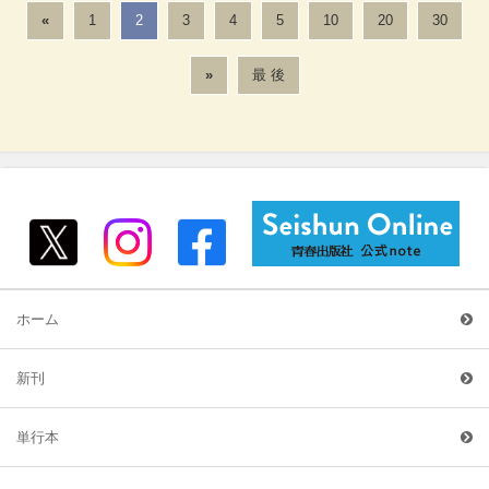
«
1
2
3
4
5
10
20
30
»
最 後
ホーム
新刊
単行本