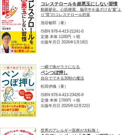
コレステロールを超悪玉にしない習慣
動脈硬化、心筋梗塞、脳卒中を遠ざける“量”よ
り“質”のコレステロール対策
池谷敏郎
（著）
ISBN 978-4-413-21241-0
定価 本体 1100円 ＋税
出版年月日 2026年1月19日
一瞬で体がラクになる
ペンつぼ押し
自分でできる30秒の魔法
松田伊織
（著）
ISBN 978-4-413-23426-9
定価 本体 1700円 ＋税
出版年月日 2025年12月22日
世界のアレルギー医療が大転換！