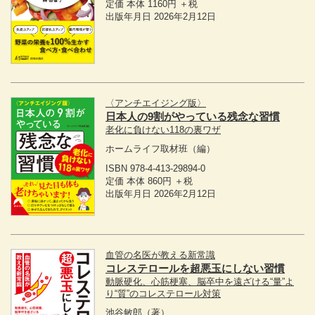
定価 本体 1160円 ＋税
出版年月日 2026年2月12日
〈アンチエイジング版〉
日本人の9割がやっている残念な習慣
老化に負けない118の裏ワザ
ホームライフ取材班
（編）
ISBN 978-4-413-29894-0
定価 本体 860円 ＋税
出版年月日 2026年2月12日
血管の名医が教える新常識
コレステロールを超悪玉にしない習慣
動脈硬化、心筋梗塞、脳卒中を遠ざける“量”よ
り“質”のコレステロール対策
池谷敏郎
（著）