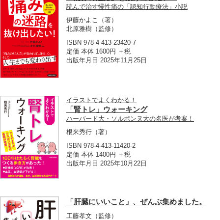
読んで治す慢性痛の「認知行動療法」小説
伊藤かよこ
（著）
北原雅樹
（監修）
ISBN 978-4-413-23420-7
定価 本体 1600円 ＋税
出版年月日 2025年11月25日
イラストでよくわかる！
「腎トレ」ウォーキング
ハーバード大・ソルボンヌ大の名医が考案！
根来秀行
（著）
ISBN 978-4-413-11420-2
定価 本体 1400円 ＋税
出版年月日 2025年10月22日
「肝臓にいいこと」、ぜんぶ集めました。
工藤孝文
（監修）