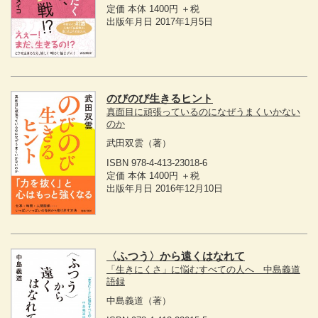
定価 本体 1400円 ＋税
出版年月日 2017年1月5日
のびのび生きるヒント
真面目に頑張っているのになぜうまくいかない
のか
武田双雲
（著）
ISBN 978-4-413-23018-6
定価 本体 1400円 ＋税
出版年月日 2016年12月10日
〈ふつう〉から遠くはなれて
「生きにくさ」に悩むすべての人へ 中島義道
語録
中島義道
（著）