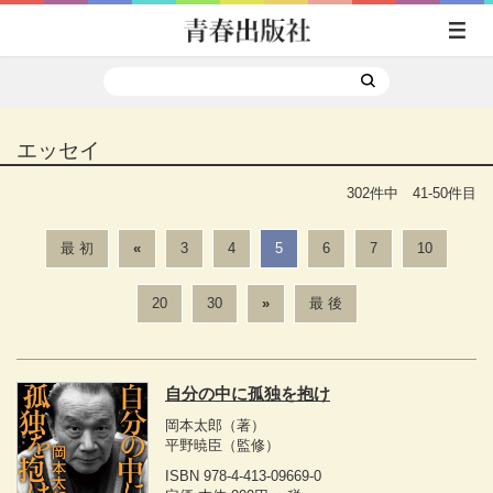
エッセイ
302件中 41-50件目
最 初
«
3
4
5
6
7
10
20
30
»
最 後
自分の中に孤独を抱け
岡本太郎
（著）
平野暁臣
（監修）
ISBN 978-4-413-09669-0