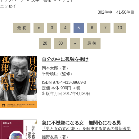
エッセイ
302件中 41-50件目
最 初
«
3
4
5
6
7
10
20
30
»
最 後
自分の中に孤独を抱け
岡本太郎
（著）
平野暁臣
（監修）
ISBN 978-4-413-09669-0
定価 本体 900円 ＋税
出版年月日 2017年4月20日
急に不機嫌になる女 無関心になる男
「男と女のすれ違い」を解決する驚きの最新医学
姫野友美
（著）