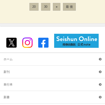
20
30
»
最 後
ホーム
新刊
単行本
新書