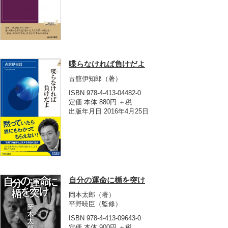
喋らなければ負けだよ
古舘伊知郎
（著）
ISBN 978-4-413-04482-0
定価 本体 880円 ＋税
出版年月日 2016年4月25日
自分の運命に楯を突け
岡本太郎
（著）
平野暁臣
（監修）
ISBN 978-4-413-09643-0
定価 本体 900円 ＋税