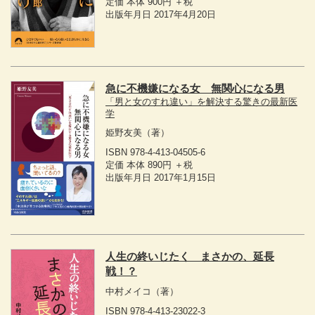
定価 本体 900円 ＋税
出版年月日 2017年4月20日
急に不機嫌になる女 無関心になる男
「男と女のすれ違い」を解決する驚きの最新医
学
姫野友美
（著）
ISBN 978-4-413-04505-6
定価 本体 890円 ＋税
出版年月日 2017年1月15日
人生の終いじたく まさかの、延長
戦！？
中村メイコ
（著）
ISBN 978-4-413-23022-3