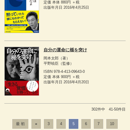
定価 本体 880円 ＋税
出版年月日 2016年4月25日
自分の運命に楯を突け
岡本太郎
（著）
平野暁臣
（監修）
ISBN 978-4-413-09643-0
定価 本体 900円 ＋税
出版年月日 2016年4月20日
302件中 41-50件目
最 初
«
3
4
5
6
7
10