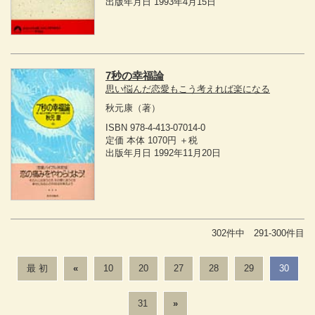
出版年月日 1993年4月15日
7秒の幸福論
思い悩んだ恋愛もこう考えれば楽になる
秋元康
（著）
ISBN 978-4-413-07014-0
定価 本体 1070円 ＋税
出版年月日 1992年11月20日
302件中 291-300件目
最 初
«
10
20
27
28
29
30
31
»