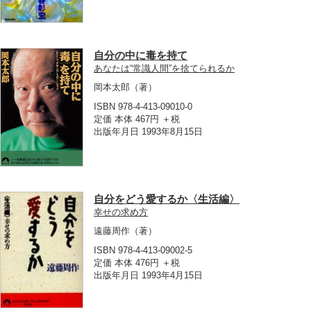
自分の中に毒を持て
あなたは“常識人間”を捨てられるか
岡本太郎
（著）
ISBN 978-4-413-09010-0
定価 本体 467円 ＋税
出版年月日 1993年8月15日
自分をどう愛するか〈生活編〉
幸せの求め方
遠藤周作
（著）
ISBN 978-4-413-09002-5
定価 本体 476円 ＋税
出版年月日 1993年4月15日