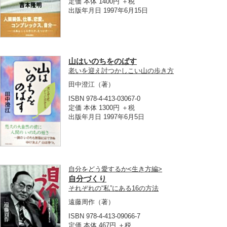
定価 本体 1400円 ＋税
出版年月日 1997年6月15日
山はいのちをのばす
老いを迎え討つかしこい山の歩き方
田中澄江
（著）
ISBN 978-4-413-03067-0
定価 本体 1300円 ＋税
出版年月日 1997年6月5日
自分をどう愛するか<生き方編>
自分づくり
それぞれの“私”にある16の方法
遠藤周作
（著）
ISBN 978-4-413-09066-7
定価 本体 467円 ＋税