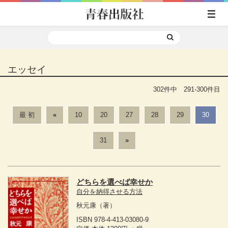
エッセイ
302件中 291-300件目
最 初
«
10
20
27
28
29
30
31
»
どちらを選べば幸せか
自分を納得させる方法
秋元康
（著）
ISBN 978-4-413-03080-9