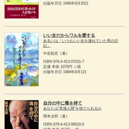
出版年月日 1996年8月20日
いい女だからワルを愛する
あるいは「いつもいい女を連れていた男の日
記」
中谷彰宏
（著）
ISBN 978-4-413-07031-7
定価 本体 1070円 ＋税
出版年月日 1994年9月1日
自分の中に毒を持て
あなたは“常識人間”を捨てられるか
岡本太郎
（著）
ISBN 978-4-413-09010-0