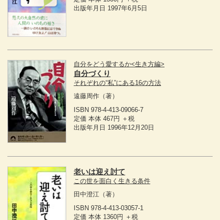
出版年月日 1997年6月5日
自分をどう愛するか<生き方編>
自分づくり
それぞれの“私”にある16の方法
遠藤周作
（著）
ISBN 978-4-413-09066-7
定価 本体 467円 ＋税
出版年月日 1996年12月20日
老いは迎え討て
この世を面白く生きる条件
田中澄江
（著）
ISBN 978-4-413-03057-1
定価 本体 1360円 ＋税