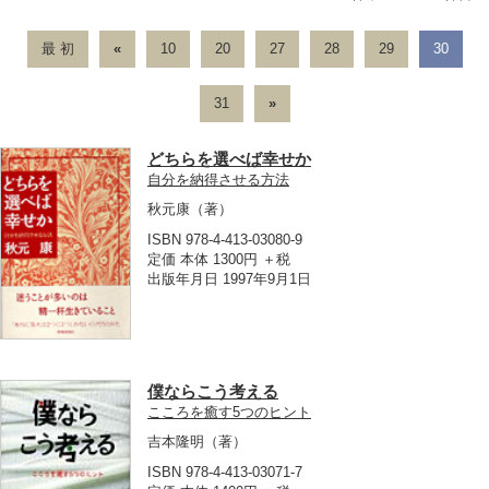
最 初
«
10
20
27
28
29
30
31
»
どちらを選べば幸せか
自分を納得させる方法
秋元康
（著）
ISBN 978-4-413-03080-9
定価 本体 1300円 ＋税
出版年月日 1997年9月1日
僕ならこう考える
こころを癒す5つのヒント
吉本隆明
（著）
ISBN 978-4-413-03071-7