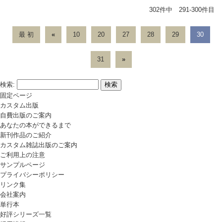
302件中 291-300件目
最 初
«
10
20
27
28
29
30
31
»
検索:
固定ページ
カスタム出版
自費出版のご案内
あなたの本ができるまで
新刊作品のご紹介
カスタム雑誌出版のご案内
ご利用上の注意
サンプルページ
プライバシーポリシー
リンク集
会社案内
単行本
好評シリーズ一覧