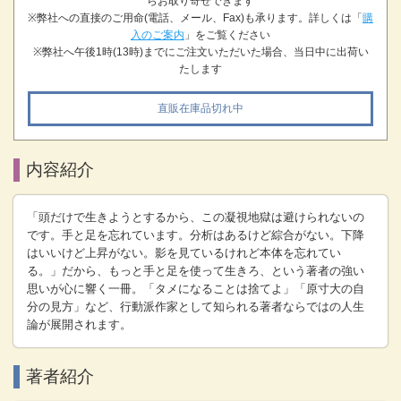
らお取り寄せできます
※弊社への直接のご用命(電話、メール、Fax)も承ります。詳しくは「
購
入のご案内
」をご覧ください
※弊社へ午後1時(13時)までにご注文いただいた場合、当日中に出荷い
たします
直販在庫品切れ中
内容紹介
「頭だけで生きようとするから、この凝視地獄は避けられないの
です。手と足を忘れています。分析はあるけど綜合がない。下降
はいいけど上昇がない。影を見ているけれど本体を忘れてい
る。」だから、もっと手と足を使って生きろ、という著者の強い
思いが心に響く一冊。「タメになることは捨てよ」「原寸大の自
分の見方」など、行動派作家として知られる著者ならではの人生
論が展開されます。
著者紹介