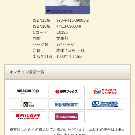
ISBN13桁
978-4-413-09003-2
ISBN10桁
4-413-09003-9
Cコード
C0195
判型
文庫判
ページ数
224ページ
定価
本体 467円 ＋税
出版年月日
1993年4月15日
オンライン書店一覧
※書籍はお近くの書店にてお求めいただけます。品切れの場合は１冊か