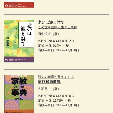
老いは迎え討て
この世を面白く生きる条件
田中澄江
（著）
ISBN 978-4-413-09122-0
定価 本体 524円 ＋税
出版年月日 1999年11月20日
歴史の秘密が見えてくる
家紋起源事典
丹羽基二
（著）
ISBN 978-4-413-09120-6
定価 本体 1143円 ＋税
出版年月日 1999年11月20日