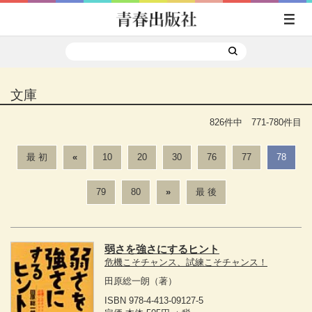
文庫
826件中 771-780件目
最 初
«
10
20
30
76
77
78
79
80
»
最 後
弱さを強さにするヒント
危機こそチャンス、試練こそチャンス！
田原総一朗
（著）
ISBN 978-4-413-09127-5