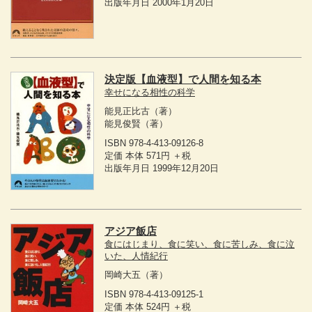
出版年月日 2000年1月20日
決定版【血液型】で人間を知る本
幸せになる相性の科学
能見正比古
（著）
能見俊賢
（著）
ISBN 978-4-413-09126-8
定価 本体 571円 ＋税
出版年月日 1999年12月20日
アジア飯店
食にはじまり、食に笑い、食に苦しみ、食に泣
いた、人情紀行
岡崎大五
（著）
ISBN 978-4-413-09125-1
定価 本体 524円 ＋税