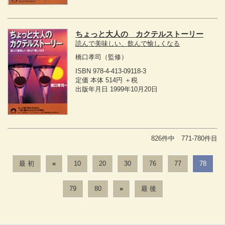
ちょっと大人の カクテルストーリー
読んで美味しい、飲んで愉しくなる
橋口孝司
（監修）
ISBN 978-4-413-09118-3
定価 本体 514円 ＋税
出版年月日 1999年10月20日
826件中 771-780件目
最 初
«
10
20
30
76
77
78
79
80
»
最 後