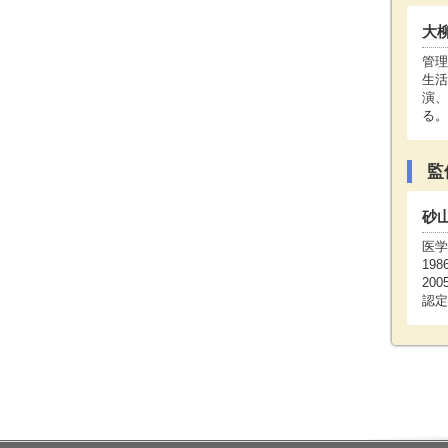
大
管理
生活
演、
る。
監
砂
医学
19
20
認定