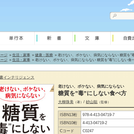
ページ
»
生活・家事
»
健康・医療
» 老けない、ボケない、病気にならない 糖質を”
ページ
»
生活・家事
» 老けない、ボケない、病気にならない 糖質を”毒”にしない食
書インテリジェンス
老けない、ボケない、病気にならない
糖質を”毒”にしない食べ方
大柳珠美
/
砂山聡
（著）
（監修）
ISBN13桁
978-4-413-04719-7
ISBN10桁
4-413-04719-2
Cコード
C0247