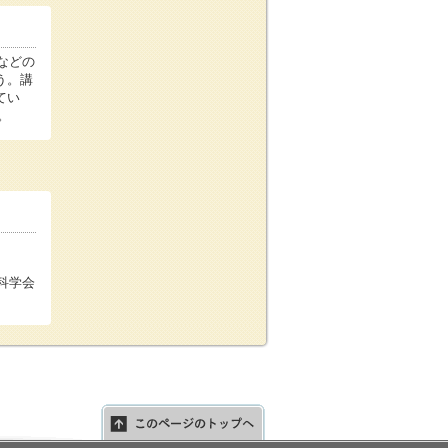
などの
う。講
てい
。
科学会