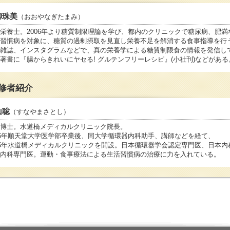
柳珠美
（おおやなぎたまみ）
栄養士。2006年より糖質制限理論を学び、都内のクリニックで糖尿病、肥満
習慣病を対象に、糖質の過剰摂取を見直し栄養不足を解消する食事指導を行
雑誌、インスタグラムなどで、真の栄養学による糖質制限食の情報を発信し
著書に『腸からきれいにヤセる! グルテンフリーレシピ』(小社刊)などがある
修者紹介
山聡
（すなやまさとし）
博士。水道橋メディカルクリニック院長。
86年順天堂大学医学部卒業後、同大学循環器内科助手、講師などを経て、
05年水道橋メディカルクリニックを開設。日本循環器学会認定専門医、日本内
内科専門医。運動・食事療法による生活習慣病の治療に力を入れている。