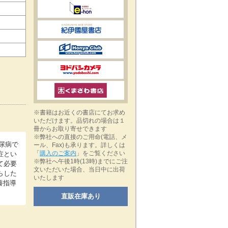
※書籍はお近くの書店にてお求め
いただけます。品切れの場合は１
冊からお取り寄せできます
※弊社への直接のご用命(電話、メ
尿病で
ール、Fax)も承ります。詳しくは
「
購入のご案内
」をご覧ください
症とい
※弊社へ午後1時(13時)までにご注
て必要
文いただいた場合、当日中に出荷
らした
いたします
養指導
直販在庫あり