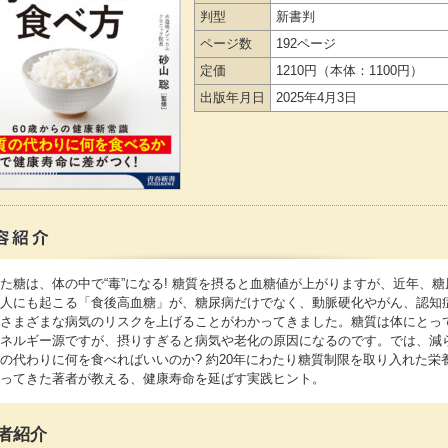
判型
新書判
ページ数
192ページ
定価
1210円
（本体：1100円）
出版年月日
2025年4月3日
た糖は、体の中で“毒”になる! 糖質を摂ると血糖値が上がりますが、近年、糖
人にも起こる「食後高血糖」が、糖尿病だけでなく、動脈硬化やがん、認知
さまざまな病気のリスクを上げることがわかってきました。糖質は体にとっ
ネルギー源ですが、摂りすぎると病気や老化の原因になるのです。では、減
の代わりに何を食べればいいのか? 約20年にわたり糖質制限を取り入れた栄
ってきた著者が教える、健康寿命を延ばす実践ヒント。
者紹介