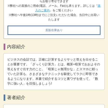
らお取り寄せできます
※弊社への直接のご用命(電話、メール、Fax)も承ります。詳しくは「
購
入のご案内
」をご覧ください
※弊社へ午後1時(13時)までにご注文いただいた場合、当日中に出荷い
たします
直販在庫あり
内容紹介
ビジネスの会話では、正確に計算するよりサッと答えを出せるこ
とが重要です。「ざっくり計算力」とは、概算+暗算でおおよその
答えをすぐ出す力のこと。「暗算じゃ無理かな」とスマホに頼っ
ていた計算も、さまざまなテクニックを駆使してラクに即答でき
るようになります。本書で紹介するコツと裏ワザを使って、「数
字に強い人」を目指しましょう!
著者紹介