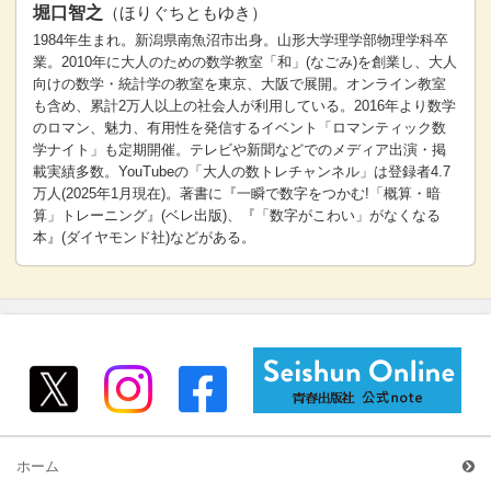
堀口智之
（ほりぐちともゆき）
1984年生まれ。新潟県南魚沼市出身。山形大学理学部物理学科卒
業。2010年に大人のための数学教室「和」(なごみ)を創業し、大人
向けの数学・統計学の教室を東京、大阪で展開。オンライン教室
も含め、累計2万人以上の社会人が利用している。2016年より数学
のロマン、魅力、有用性を発信するイベント「ロマンティック数
学ナイト」も定期開催。テレビや新聞などでのメディア出演・掲
載実績多数。YouTubeの「大人の数トレチャンネル」は登録者4.7
万人(2025年1月現在)。著書に『一瞬で数字をつかむ!「概算・暗
算」トレーニング』(ベレ出版)、『「数字がこわい」がなくなる
本』(ダイヤモンド社)などがある。
ホーム