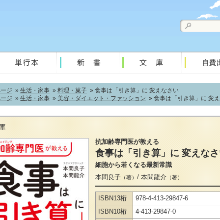
ページ
»
生活・家事
»
料理・菓子
» 食事は「引き算」に 変えなさい
ページ
»
生活・家事
»
美容・ダイエット・ファッション
» 食事は「引き算」に 変
庫
抗加齢専門医が教える
食事は「引き算」に 変えなさ
細胞から若くなる最新常識
本間良子
/
本間龍介
（著）
（著）
ISBN13桁
978-4-413-29847-6
ISBN10桁
4-413-29847-0