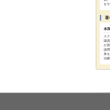
をサ
著
本
スク
議員
が原
(副
来を
治療