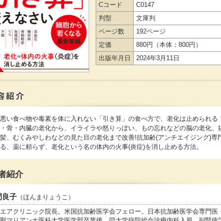
Cコード
C0147
判型
文庫判
ページ数
192ページ
定価
880円
（本体：800円）
出版年月日
2024年3月11日
悪い食べ物や毒素を体に入れない「引き算」の食べ方で、老化は止められる
・骨・内臓の老化から、イライラや怒りっぽい、もの忘れなどの脳の老化、
髪、むくみやしわなどの見た目の老化まで改善!抗加齢(アンチエイジング)専
る、薬に頼らず、老化という名の体内の火事(炎症)を消し止める方法。
者紹介
間良子
（ほんまりょうこ）
エアクリニック院長。米国抗加齢医学会フェロー。日本抗加齢医学会専門医
聖マリアンナ医科大学医学部卒業後、同大学病院総合診療内科入局。副腎疲