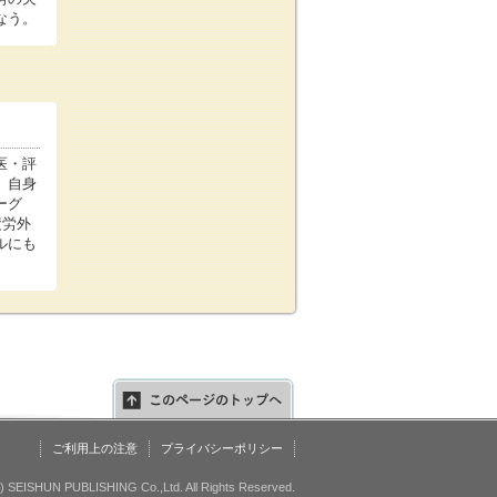
なう。
医・評
。自身
ーグ
疲労外
ルにも
ご利用上の注意
プライバシーポリシー
c) SEISHUN PUBLISHING Co.,Ltd. All Rights Reserved.