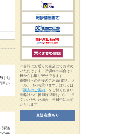
※書籍はお近くの書店にてお求め
いただけます。品切れの場合は１
！
冊からお取り寄せできます
抜け毛
※弊社への直接のご用命(電話、メ
門医が
ール、Fax)も承ります。詳しくは
「
購入のご案内
」をご覧ください
※弊社へ午後1時(13時)までにご注
文いただいた場合、当日中に出荷
いたします
直販在庫あり
・評議
労の夫