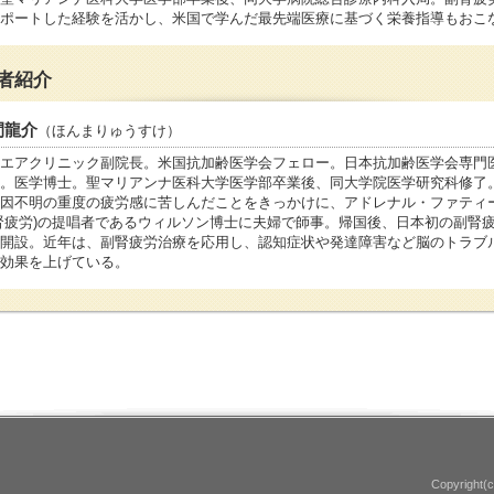
ポートした経験を活かし、米国で学んだ最先端医療に基づく栄養指導もおこ
者紹介
間龍介
（ほんまりゅうすけ）
エアクリニック副院長。米国抗加齢医学会フェロー。日本抗加齢医学会専門
。医学博士。聖マリアンナ医科大学医学部卒業後、同大学院医学研究科修了
因不明の重度の疲労感に苦しんだことをきっかけに、アドレナル・ファティ
腎疲労)の提唱者であるウィルソン博士に夫婦で師事。帰国後、日本初の副腎
開設。近年は、副腎疲労治療を応用し、認知症状や発達障害など脳のトラブ
効果を上げている。
Copyright(