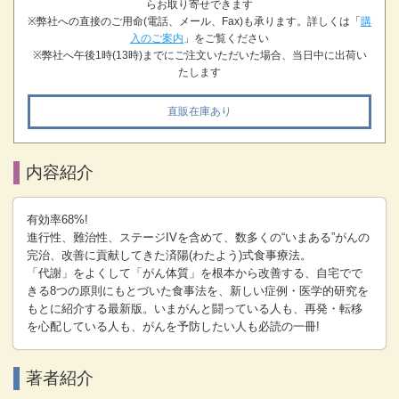
らお取り寄せできます
※弊社への直接のご用命(電話、メール、Fax)も承ります。詳しくは「
購
入のご案内
」をご覧ください
※弊社へ午後1時(13時)までにご注文いただいた場合、当日中に出荷い
たします
直販在庫あり
内容紹介
有効率68%!
進行性、難治性、ステージIVを含めて、数多くの“いまある”がんの
完治、改善に貢献してきた済陽(わたよう)式食事療法。
「代謝」をよくして「がん体質」を根本から改善する、自宅でで
きる8つの原則にもとづいた食事法を、新しい症例・医学的研究を
もとに紹介する最新版。いまがんと闘っている人も、再発・転移
を心配している人も、がんを予防したい人も必読の一冊!
著者紹介