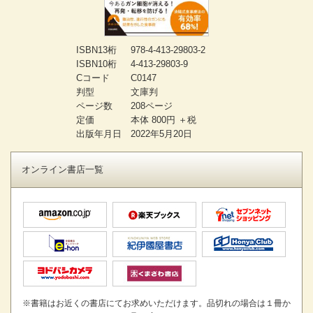
ISBN13桁
978-4-413-29803-2
ISBN10桁
4-413-29803-9
Cコード
C0147
判型
文庫判
ページ数
208ページ
定価
本体 800円 ＋税
出版年月日
2022年5月20日
オンライン書店一覧
※書籍はお近くの書店にてお求めいただけます。品切れの場合は１冊か