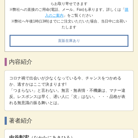
らお取り寄せできます
※弊社への直接のご用命(電話、メール、Fax)も承ります。詳しくは「
購
入のご案内
」をご覧ください
※弊社へ午後1時(13時)までにご注文いただいた場合、当日中に出荷い
たします
直販在庫あり
内容紹介
コロナ禍で出会いが少なくなっている今、チャンスをつかめる
か、逃すかはここで決まります!
「つまらない」と言わない。無言・無表情・不機嫌は、マナー違
反。レスポンスは早く、遅い人に「次」はない。・・・品格が表
れる無意識の振る舞いとは。
著者紹介
中谷彰宏
（なかたにあきひろ）