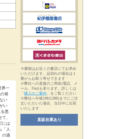
※書籍はお近くの書店にてお求め
いただけます。品切れの場合は１
冊からお取り寄せできます
※弊社への直接のご用命(電話、メ
世界一
ール、Fax)も承ります。詳しくは
「
購入のご案内
」をご覧ください
化の発
※弊社へ午後1時(13時)までにご注
ない
文いただいた場合、当日中に出荷
がい
いたします
れる悪
せて、
直販在庫あり
町には
ら「人
」の過