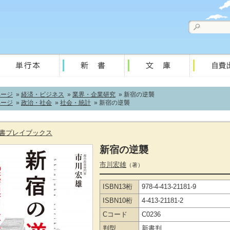
ページ
»
経済・ビジネス
»
業界・企業研究
» 新宿の逆襲
ページ
»
政治・社会
»
社会・統計
» 新宿の逆襲
書プレイブックス
新宿の逆襲
市川宏雄
（著）
ISBN13桁
978-4-413-21181-9
ISBN10桁
4-413-21181-2
Cコード
C0236
判型
新書判