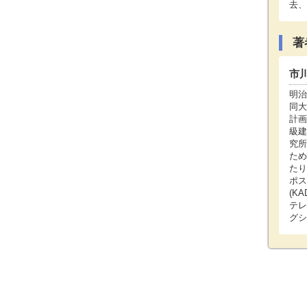
去、
著
市
明治
同大
計画
級建
究所
ため
たり
ポス
(K
テレ
グシ