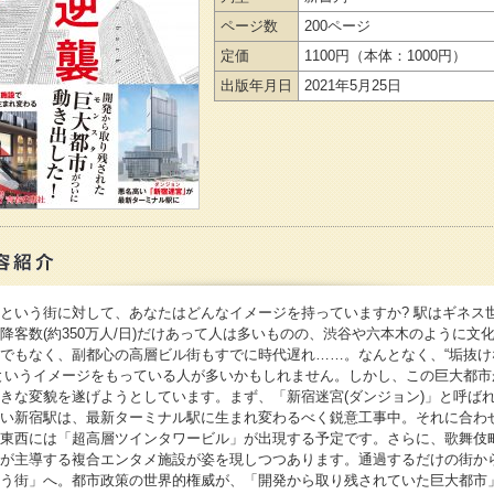
ページ数
200ページ
定価
1100円
（本体：1000円）
出版年月日
2021年5月25日
という街に対して、あなたはどんなイメージを持っていますか? 駅はギネス
降客数(約350万人/日)だけあって人は多いものの、渋谷や六本木のように文
でもなく、副都心の高層ビル街もすでに時代遅れ……。なんとなく、“垢抜け
というイメージをもっている人が多いかもしれません。しかし、この巨大都市
きな変貌を遂げようとしています。まず、「新宿迷宮(ダンジョン)」と呼ば
い新宿駅は、最新ターミナル駅に生まれ変わるべく鋭意工事中。それに合わ
東西には「超高層ツインタワービル」が出現する予定です。さらに、歌舞伎
が主導する複合エンタメ施設が姿を現しつつあります。通過するだけの街か
う街」へ。都市政策の世界的権威が、「開発から取り残されていた巨大都市