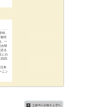
学科、
ダ都市
)。一
総合研
て語る
上にわ
025
』
、日本
ーニン