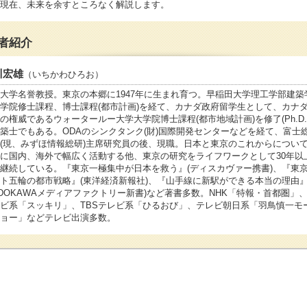
現在、未来を余すところなく解説します。
者紹介
川宏雄
（いちかわひろお）
大学名誉教授。東京の本郷に1947年に生まれ育つ。早稲田大学理工学部建築
学院修士課程、博士課程(都市計画)を経て、カナダ政府留学生として、カナ
の権威であるウォータールー大学大学院博士課程(都市地域計画)を修了(Ph.D.
築士でもある。ODAのシンクタンク(財)国際開発センターなどを経て、富士
(現、みずほ情報総研)主席研究員の後、現職。日本と東京のこれからについ
に国内、海外で幅広く活動する他、東京の研究をライフワークとして30年以
継続している。『東京一極集中が日本を救う』(ディスカヴァー携書)、『東京2
ト五輪の都市戦略』(東洋経済新報社)、『山手線に新駅ができる本当の理由
ADOKAWAメディアファクトリー新書)など著書多数。NHK「特報・首都圏」
ビ系「スッキリ」、TBSテレビ系「ひるおび」、テレビ朝日系「羽鳥慎一モ
ョー」などテレビ出演多数。