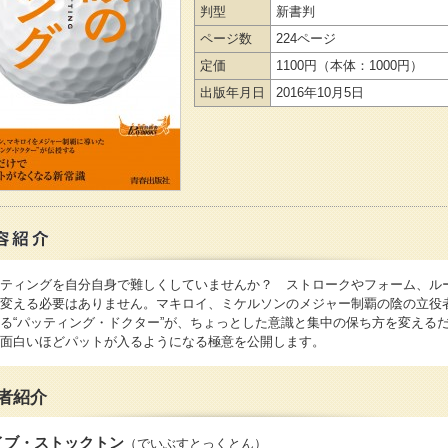
判型
新書判
ページ数
224ページ
定価
1100円
（本体：1000円）
出版年月日
2016年10月5日
ティングを自分自身で難しくしていませんか？ ストロークやフォーム、ル
変える必要はありません。マキロイ、ミケルソンのメジャー制覇の陰の立役
る“パッティング・ドクター”が、ちょっとした意識と集中の保ち方を変える
面白いほどパットが入るようになる極意を公開します。
者紹介
イブ・ストックトン
（でいぶすとっくとん）