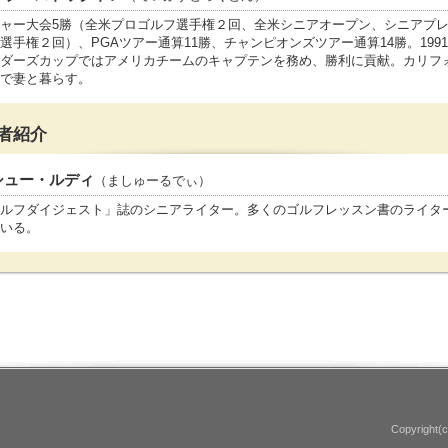
ャー大会5勝（全米プロゴルフ選手権２回、全米シニアオープン、シニアプ
選手権２回）、PGAツアー通算11勝、チャンピオンズツアー通算14勝。199
ダーズカップではアメリカチームのキャプテンを務め、勝利に貢献。カリフ
で妻と暮らす。
者紹介
シュー・ルディ
（ましゅーるでぃ）
ルフダイジェスト」誌のシニアライター。多くのゴルフレッスン書のライタ
いる。
Copyright(