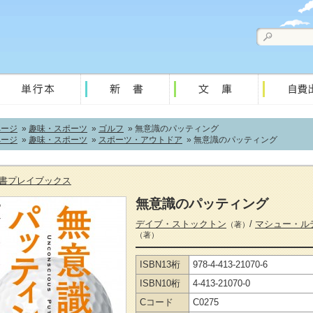
ページ
»
趣味・スポーツ
»
ゴルフ
» 無意識のパッティング
ページ
»
趣味・スポーツ
»
スポーツ・アウトドア
» 無意識のパッティング
書プレイブックス
無意識のパッティング
デイブ・ストックトン
/
マシュー・ル
（著）
（著）
ISBN13桁
978-4-413-21070-6
ISBN10桁
4-413-21070-0
Cコード
C0275