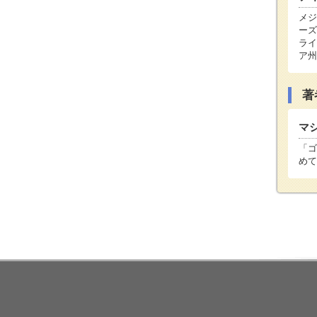
メジ
ーズ
ライ
ア州
著
マ
「ゴ
めて