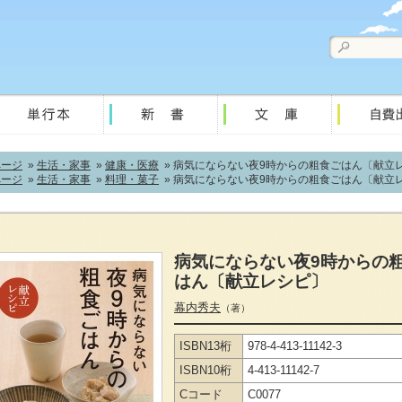
ページ
»
生活・家事
»
健康・医療
» 病気にならない夜9時からの粗食ごはん〔献立
ページ
»
生活・家事
»
料理・菓子
» 病気にならない夜9時からの粗食ごはん〔献立
病気にならない夜9時からの
はん〔献立レシピ〕
幕内秀夫
（著）
ISBN13桁
978-4-413-11142-3
ISBN10桁
4-413-11142-7
Cコード
C0077