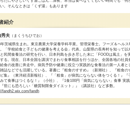
らだにやさしいくず湯ごはん…深夜、本当は食べなくてもいい時間でも「何
い。そんなときは「くず湯」もあります
者紹介
内秀夫
（まくうちひでお）
53年茨城県生まれ。東京農業大学栄養学科卒業。管理栄養士。フーズ＆ヘルス
。「学校給食と子どもの健康を考える会」代表。山梨県の長寿村を知って以
と民間食養法の研究を行い、日本列島を歩き尽した末に「FOODは風土」を
する。現在、日本全国を講演でまわり食事相談を行うほか、全国各地の社員
給食の改善に奔走中。病気予防や健康に役立つ実践的な食養法の第一人者と
雑誌などでも活躍している。著書に『粗食のすすめ』（新潮社）、『粗食の
ピ集』（東洋経済新報社）、『「粗食」が病気にならない体をつくる！』『
みて食事はつくるな！』（小社）、『1食100円「病気にならない」食事 実
『世にも恐ろしい「糖質制限食ダイエット」』（講談社）など多数。
://fandh2.wix.com/fandh