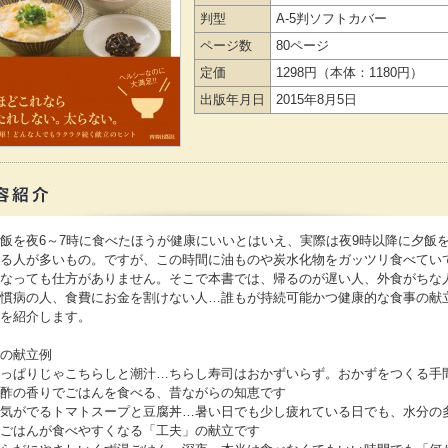
判型
A-5判ソフトカバー
ページ数
80ページ
定価
1298円
（本体：1180円）
出版年月日
2015年8月5日
飯を夜6～7時に食べたほうが健康にいいとはいえ、実際は夜9時以降に夕飯
る人が多いもの。ですが、この時間に油ものや炭水化物をガッツリ食べてい
なっても仕方がありません。そこで本書では、帰るのが遅い人、外食がちな
慣病の人、食費にお金を割けない人…誰もが持続可能かつ健康的な食事の献
を紹介します。
の献立例
っぱりじゃこちらしと潮汁…ちらし寿司はおかずいらず。おかずをつくる手
酢の香りでごはんを食べる、昔ながらの知恵です
気がでるトマトスープと豆腐丼…暑い日でも少し疲れている日でも、水分の
ごはんが食べやすくなる「工夫」の献立です