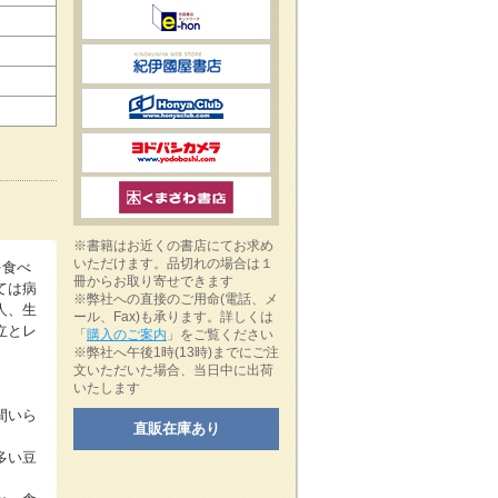
※書籍はお近くの書店にてお求め
いただけます。品切れの場合は１
を食べ
冊からお取り寄せできます
ては病
※弊社への直接のご用命(電話、メ
人、生
ール、Fax)も承ります。詳しくは
立とレ
「
購入のご案内
」をご覧ください
※弊社へ午後1時(13時)までにご注
文いただいた場合、当日中に出荷
いたします
間いら
直販在庫あり
多い豆