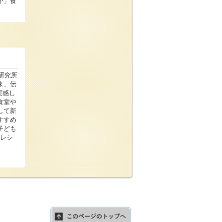
か」食
研究所
来、伝
実感し
食堂や
して新
すすめ
子ども
践レシ