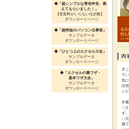
◆「超シンプルな青色申告、教
えてもらいました！」
【更新料がいらない仕訳帳】
ダウンロードページ
◆「超時短のパソコン仕事術」
サンプルデータ
ダウンロードページ
◆「ひとつ上のエクセル大全」
サンプルデータ
ダウンロードページ
夕ご
◆「エクセルの裏ワザ・
てい
基本ワザ大全」
気に
サンプルデータ
活習
ダウンロードページ
シピ
本書
〇さ
ず。
〇元
腐で