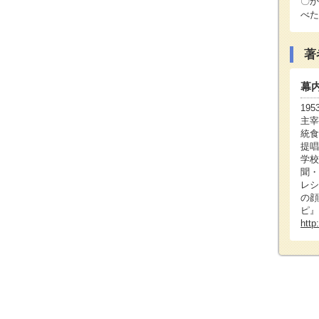
〇か
べた
著
幕
19
主宰
統食
提唱
学校
聞・
レシ
の顔
ピ』
http