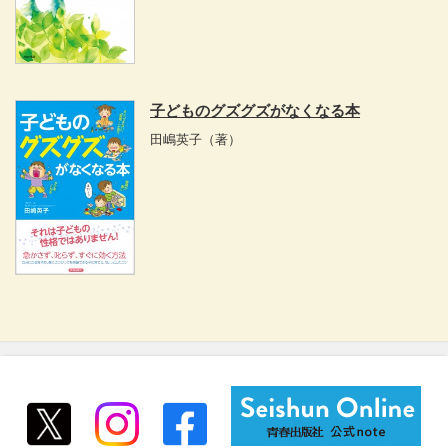
子どものグズグズがなくなる本
田嶋英子
（著）