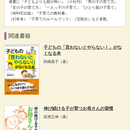
著書に『子どもよりも親が怖い』（小社刊）『男の子の育て方』
『女の子の育て方』『一人っ子の子育て』『ひとり親の子育て』
（WAVE出版）『子育ての教科書』
（幻冬舎）『子育てのルールブック』（宝島社）など多数。
関連書籍
子どもの「言わないとやらない！」がな
くなる本
田嶋英子
（著）
伸び続ける子が育つお母さんの習慣
高濱正伸
（著）