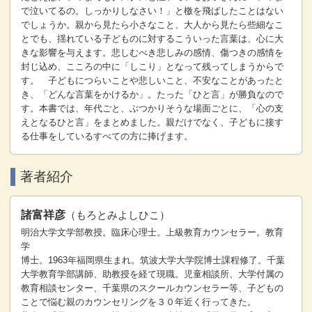
で泣いてるの。しっかりしなさい！」と檄を飛ばしたことはない
でしょうか。親から見たら小さなこと、大人から見たら些細なこ
とでも、揺れている子どものに対するこういった言葉は、心に大
きな影響を与えます。悲しむべき悲しみの感情、傷つきの感情を
封じ込め、こころの中に「しこり」となって残ってしまうからで
す。 子どもにつらいことや悲しいこと、不安なことがあったと
き、「どんな言葉をかけるか」。たった「ひと言」が勝負なので
す。本書では、年代ごと、ぶつかりそうな場面ごとに、「心の支
えとなるひと言」をまとめました。親だけでなく、子どもに接す
る仕事をしているすべての方に捧げます。
著者紹介
諸富祥彦
（もろとみよしひこ）
明治大学文学部教授。臨床心理士。上級教育カウンセラー。教育
学
博士。1963年福岡県生まれ。筑波大学大学院博士課程修了。千葉
大学教育学部講師、助教授を経て現職。児童相談所、大学付属の
教育相談センター、千葉県のスクールカウンセラー等、子どもの
ことで悩む親のカウンセリングを３０年近く行ってきた。