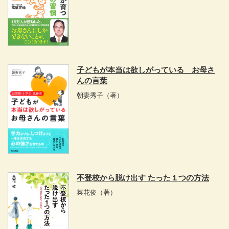
子どもが本当は欲しがっている お母さ
んの言葉
朝妻秀子
（著）
不登校から脱け出す たった１つの方法
菜花俊
（著）