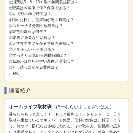
◎消費税5・8・10％別の年間負担額は？
◎野菜は冷蔵庫で何日保存できる？
◎ゆで卵のゆで時間は？
◎晴れた日に、洗濯物が乾く時間は？
◎スピーチ３分間の原稿量は？
◎家電の寿命は何年？
◎老後に必要な生活費は？
◎大学在学中にかかる学費の総額は？
◎お年玉はいくらあげる？
◎すっきり目覚める睡眠時間は？
◎風邪がはやりやすい温度と湿度は？
◎引っ越しにかかる費用は？
…etc.
編者紹介
ホームライフ取材班
（ほーむらいふしゅざいはん）
暮らしをもっと楽しく！ もっと便利に！」をモットーに、日々
取材を重ねているエキスパート集団。取材の対象は、料理、そう
じ、片づけ、防犯など多岐にわたる。その取材力、情報網の広さ
には定評があり、インターネットではわからない、独自に集めた