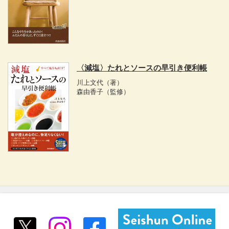
〈減塩〉たれとソースの早引き便利帳
川上文代
（著）
森由香子
（監修）