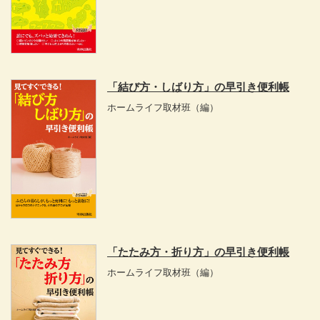
「結び方・しばり方」の早引き便利帳
ホームライフ取材班
（編）
「たたみ方・折り方」の早引き便利帳
ホームライフ取材班
（編）