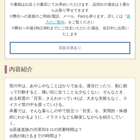
※書籍はお近くの書店にてお求めいただけます。品切れの場合は１冊か
らお取り寄せできます
※弊社への直接のご用命(電話、メール、Fax)も承ります。詳しくは「
購
入のご案内
」をご覧ください
※弊社へ午後1時(13時)までにご注文いただいた場合、当日中に出荷い
たします
直販在庫あり
内容紹介
世の中は、あやふやなことばかりである。適当だったり、勘に頼
って行動すると、痛い目に合うことも少なくない。そんなとき、
ある程度の「目安」さえわかっていれば、大きな失敗もなく、ス
イスイ世の中を渡っていける。
本書では、そんな暮らしの中で役立つ「目安」を、実用的・体感
的にわかるように、イラストなども駆使しながらを紹介してい
く。
◎高速道路の渋滞20キロの所要時間は？
◎酒が抜けるまでの時間は？