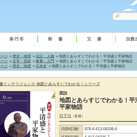
ページ
»
歴史・地理
»
伝記・人物
» 地図とあらすじでわかる！平清盛と平家物語
ページ
»
文学・芸術
»
教養・入門
» 地図とあらすじでわかる！平清盛と平家物語
ページ
»
歴史・地理
»
日本史
» 地図とあらすじでわかる！平清盛と平家物語
書インテリジェンス 地図とあらすじでわかる！シリーズ
図説
地図とあらすじでわかる！平
平家物語
日下力
（監修）
ISBN13桁
978-4-413-04336-6