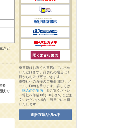
生きと
※書籍はお近くの書店にてお求め
いただけます。品切れの場合は１
冊からお取り寄せできます
※弊社への直接のご用命(電話、メ
何者
ール、Fax)も承ります。詳しくは
「
購入のご案内
」をご覧ください
図版で
※弊社へ午後1時(13時)までにご注
文いただいた場合、当日中に出荷
いたします
直販在庫品切れ中