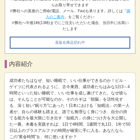
らお取り寄せできます
※弊社への直接のご用命(電話、メール、Fax)も承ります。詳しくは「
購
入のご案内
」をご覧ください
※弊社へ午後1時(13時)までにご注文いただいた場合、当日中に出荷い
たします
直販在庫品切れ中
内容紹介
成功者たちはなぜ、短い睡眠で、いい仕事ができるのか！ビル・
ゲイツに代表されるように、古今東西、成功者たちはみな1日3～4
時間といった短い睡眠で、いい仕事を成し遂げてきた。なぜ彼ら
は、そんなことが可能なのか。そのカギは「朝脳」を活性化す
る、深く短い“眠り方”にあった！日本における「短眠法」の第一人
者が、自らの体験も踏まえ、誰でも無理なく身につき、自分の持
てる能力を最大限に引き出す「短眠力」の身につけ方を大公開し
た一冊。本書を実践すれば、1日で4時間、1週間で丸1日、1年で50
日以上のプラスアルファの時間が確実に手に入る。あなたなら、
この“黄金時間”を、何に使いますか？