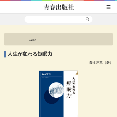
Tweet
人生が変わる短眠力
藤本憲幸
（著）