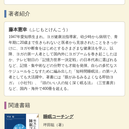
著者紹介
藤本憲幸
（ふじもとけんこう）
1947年愛知県生まれ。ヨガ健康法指導家。幼少時から病弱で、青
年期に20歳まで生きられないと医者から見放されたことをきっか
けに、ヨガや断食をはじめとするさまざまな健康法を学ぶ。以
降、ヨガの第一人者として国内外にヨガブームを巻き起こしたほ
か、テレビ朝日の「記憶力世界一決定戦」の日本代表に選ばれる
など、記憶・集中術などの分野でも才能を発揮。自らの多忙なス
ケジュールをこなすために編み出した「短時間睡眠法」の第一人
者としても大活躍中。著書には『眼がみるみるよくなる即効ヨ
ガ』（小社刊）、『頭のいい人の短く深く眠る法』（三笠書房）
など、国内・海外で400冊を超える。
関連書籍
睡眠コーチング
坪田聡
（著）