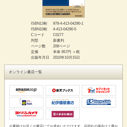
ISBN13桁
978-4-413-04290-1
ISBN10桁
4-413-04290-5
Cコード
C0277
判型
新書判
ページ数
208ページ
定価
本体 857円 ＋税
出版年月日
2010年10月15日
オンライン書店一覧
※書籍はお近くの書店にてお求めいただけます。品切れの場合は１冊か