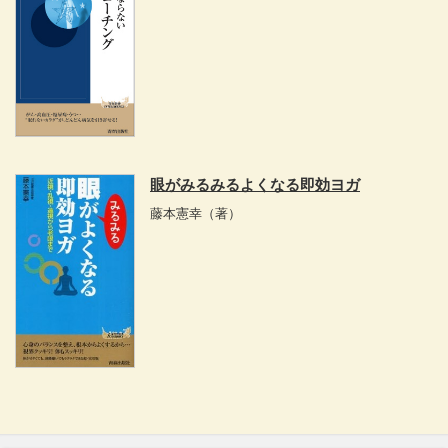
眼がみるみるよくなる即効ヨガ
藤本憲幸
（著）