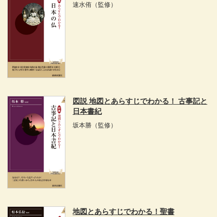
速水侑
（監修）
図説 地図とあらすじでわかる！ 古事記と
日本書紀
坂本勝
（監修）
地図とあらすじでわかる！聖書