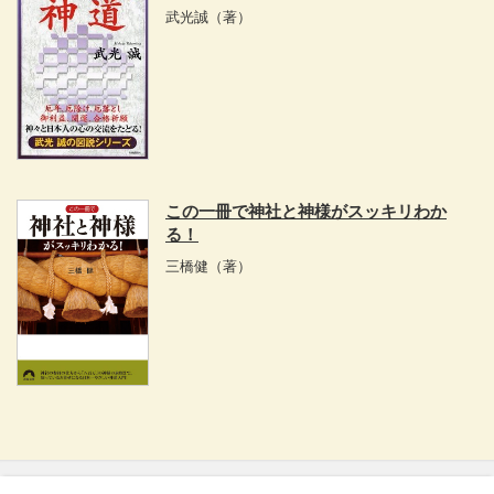
武光誠
（著）
この一冊で神社と神様がスッキリわか
る！
三橋健
（著）