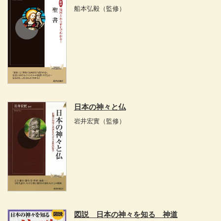
船本弘毅
（監修）
日本の神々と仏
岩井宏實
（監修）
図説 日本の神々を知る 神道