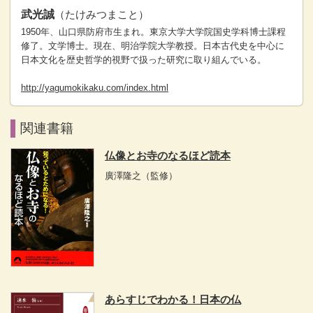
武光誠
（たけみつまこと）
1950年、山口県防府市生まれ。東京大学大学院国史学科博士課程
修了。文学博士。現在、明治学院大学教授。日本古代史を中心に
日本文化を歴史哲学的視野で扱った研究に取り組んでいる。
http://yagumokikaku.com/index.html
関連書籍
仏像とお寺のなるほど読本
廣澤隆之
（監修）
あらすじでわかる！日本の仏