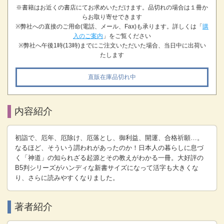
※書籍はお近くの書店にてお求めいただけます。品切れの場合は１冊か
らお取り寄せできます
※弊社への直接のご用命(電話、メール、Fax)も承ります。詳しくは「
購
入のご案内
」をご覧ください
※弊社へ午後1時(13時)までにご注文いただいた場合、当日中に出荷い
たします
直販在庫品切れ中
内容紹介
初詣で、厄年、厄除け、厄落とし、御利益、開運、合格祈願…。
なるほど、そういう謂われがあったのか！日本人の暮らしに息づ
く「神道」の知られざる起源とその教えがわかる一冊。大好評の
B5判シリーズがハンディな新書サイズになって活字も大きくな
り、さらに読みやすくなりました。
著者紹介