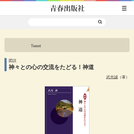
Tweet
図説
神々との心の交流をたどる！神道
武光誠
（著）