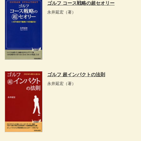
ゴルフ コース戦略の超セオリー
永井延宏
（著）
ゴルフ 超インパクトの法則
永井延宏
（著）