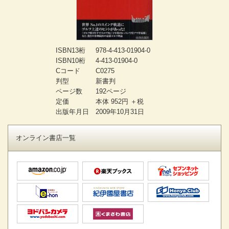
ISBN13桁
978-4-413-01904-0
ISBN10桁
4-413-01904-0
Cコード
C0275
判型
新書判
ページ数
192ページ
定価
本体 952円 ＋税
出版年月日
2009年10月31日
オンライン書店一覧