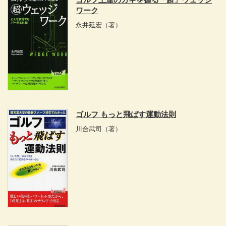
ワーク
永井延宏
（著）
ゴルフ もっと飛ばす運動法則
川合武司
（著）