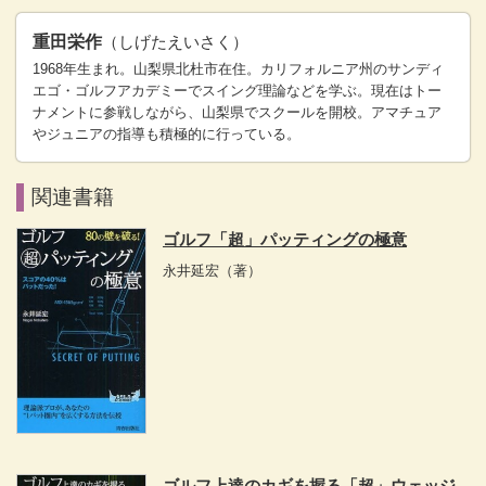
重田栄作
（しげたえいさく）
1968年生まれ。山梨県北杜市在住。カリフォルニア州のサンディ
エゴ・ゴルフアカデミーでスイング理論などを学ぶ。現在はトー
ナメントに参戦しながら、山梨県でスクールを開校。アマチュア
やジュニアの指導も積極的に行っている。
関連書籍
ゴルフ「超」パッティングの極意
永井延宏
（著）
ゴルフ上達のカギを握る「超」ウェッジ