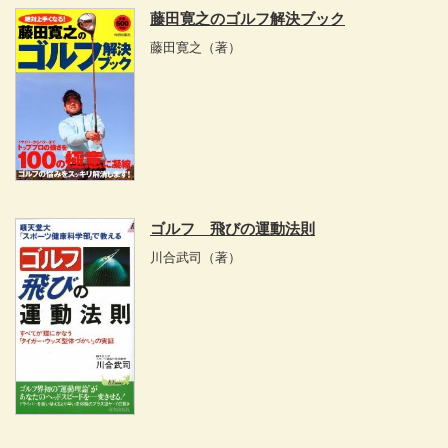
藤田寛之のゴルフ解決ブック
藤田寛之
（著）
ゴルフ 飛びの運動法則
川合武司
（著）