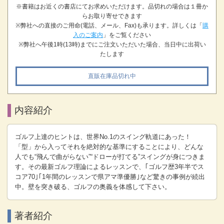
※書籍はお近くの書店にてお求めいただけます。品切れの場合は１冊か
らお取り寄せできます
※弊社への直接のご用命(電話、メール、Fax)も承ります。詳しくは「
購
入のご案内
」をご覧ください
※弊社へ午後1時(13時)までにご注文いただいた場合、当日中に出荷い
たします
直販在庫品切れ中
内容紹介
ゴルフ上達のヒントは、世界No.1のスイング軌道にあった！
「型」から入ってそれを絶対的な基準にすることにより、どんな
人でも“飛んで曲がらない”“ドローが打てる”スイングが身につきま
す。その最新ゴルフ理論によるレッスンで、｢ゴルフ歴3年半でス
コア70｣｢1年間のレッスンで県アマ準優勝｣など驚きの事例が続出
中。壁を突き破る、ゴルフの奥義を体感して下さい。
著者紹介