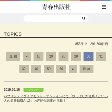
TOPICS
855件中 291-300件目
最 初
«
10
20
28
29
30
31
32
40
50
60
»
最 後
2019.05.16
パブリシティ
パブリシティダイヤモンド・オンラインにて『やっぱり外資系！がいい
人の必勝転職AtoZ』内容紹介記事が掲載！