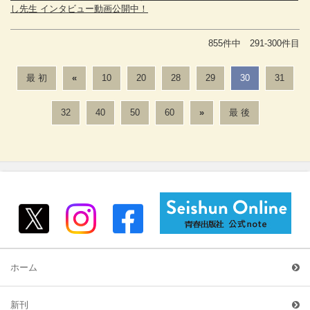
し先生 インタビュー動画公開中！
855件中 291-300件目
最 初
«
10
20
28
29
30
31
32
40
50
60
»
最 後
ホーム
新刊