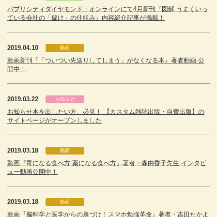
パブリシティダイヤモンド・オンラインにて4月新刊『図解 うまくいっ
ている会社の「儲け」の仕組み』内容紹介記事が掲載！
2019.04.10
動画
動画新刊『「ついつい先送りしてしまう」がなくなる本』著者動画 公
開中！
2019.03.22
お知らせ
お知らせ本を出したい方、必見！ 【カスタム雑誌出版・自費出版】の
サイトページがオープンしました
2019.03.18
動画
動画『毒になる食べ方 薬になる食べ方』著者・森由香子先生 インタビ
ュー動画公開中！
2019.03.18
動画
動画『脳科学と医学からの裏づけ！スマホ勉強革命』著者・吉田たかよ