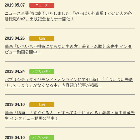
2019.05.07
ニュース
ニュース※受付は終了いたしました 『やっぱり外資系！がいい人の必
勝転職AtoZ』出版記念セミナー開催！
2019.04.26
動画
動画『いちいち不機嫌にならない生き方』著者・名取芳彦先生 インタ
ビュー動画公開中！
2019.04.24
パブリシティ
パブリシティダイヤモンド・オンラインにて4月新刊『「ついつい先送
りしてしまう」がなくなる本』内容紹介記事が掲載！
2019.04.10
動画
動画『結局、「すぐやる人」がすべてを手に入れる』著者・藤由達藏先
生 インタビュー動画公開中！
2019.04.10
パブリシティ