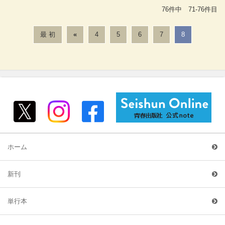
76件中 71-76件目
最 初
«
4
5
6
7
8
ホーム
新刊
単行本