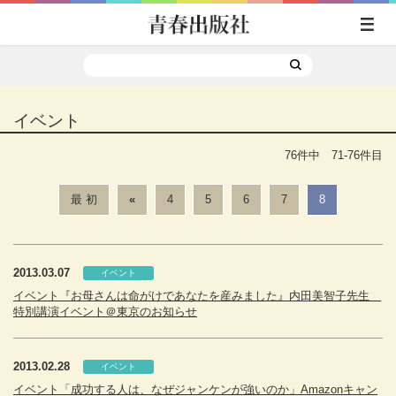
イベント
76件中 71-76件目
最 初
«
4
5
6
7
8
2013.03.07
イベント
イベント『お母さんは命がけであなたを産みました』内田美智子先生
特別講演イベント＠東京のお知らせ
2013.02.28
イベント
イベント「成功する人は、なぜジャンケンが強いのか」Amazonキャン