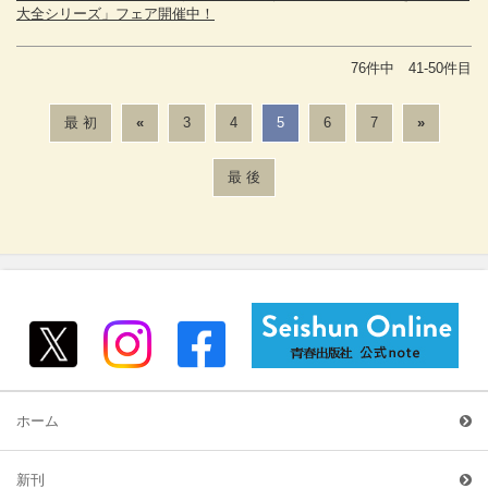
大全シリーズ」フェア開催中！
76件中 41-50件目
最 初
«
3
4
5
6
7
»
最 後
ホーム
新刊