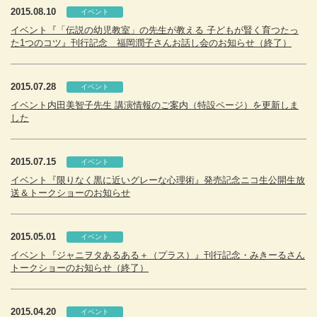
2015.08.10
イベント
イベント『「伝説の幼児教室」の先生が教える 子どもが賢く育つたっ
た1つのコツ』刊行記念 福岡潤子さんお話し会のお知らせ（終了）
2015.07.28
イベント
イベント内田美智子先生 講演情報のご案内（特設ページ）を更新しま
した
2015.07.15
イベント
イベント『限りなく黒に近いグレーな心理術』発売記念ニコ生公開生放
送＆トークショーのお知らせ
2015.05.01
イベント
イベント『ジャニヲタあるある＋（プラス）』刊行記念・みきーるさん
トークショーのお知らせ（終了）
2015.04.20
イベント