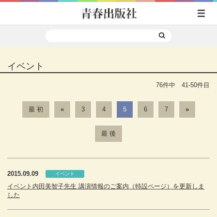
イベント
76件中 41-50件目
最 初
«
3
4
5
6
7
»
最 後
2015.09.09
イベント
イベント内田美智子先生 講演情報のご案内（特設ページ）を更新しま
した