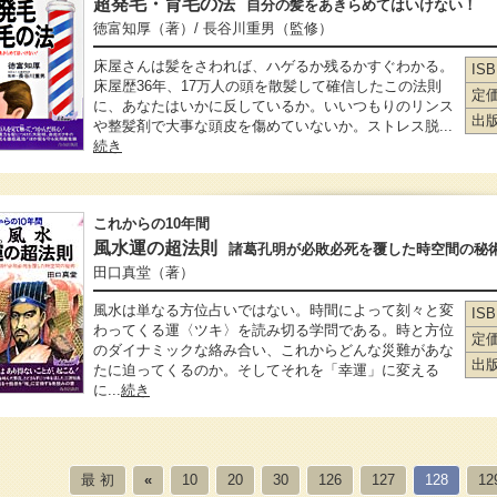
超発毛・育毛の法
自分の髪をあきらめてはいけない！
徳富知厚
（著）
/ 長谷川重男
（監修）
床屋さんは髪をさわれば、ハゲるか残るかすぐわかる。
IS
床屋歴36年、17万人の頭を散髪して確信したこの法則
定
に、あなたはいかに反しているか。いいつもりのリンス
出
や整髪剤で大事な頭皮を傷めていないか。ストレス脱...
続き
これからの10年間
風水運の超法則
諸葛孔明が必敗必死を覆した時空間の秘
田口真堂
（著）
風水は単なる方位占いではない。時間によって刻々と変
IS
わってくる運〈ツキ〉を読み切る学問である。時と方位
定
のダイナミックな絡み合い、これからどんな災難があな
出
たに迫ってくるのか。そしてそれを「幸運」に変える
に...
続き
最 初
«
10
20
30
126
127
128
12