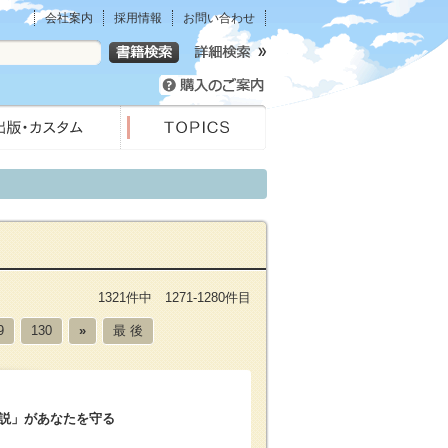
会社案内
採用情報
お問い合わせ
1321件中 1271-1280件目
9
130
»
最 後
説」があなたを守る