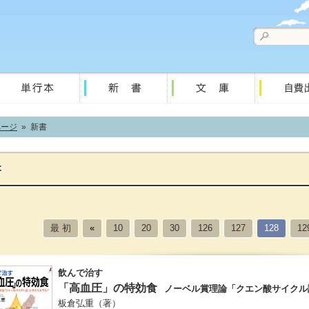
ページ
» 新書
最 初
«
10
20
30
126
127
128
12
飲んで治す
「高血圧」の特効食
ノーベル賞理論「クエン酸サイクル
板倉弘重
（著）