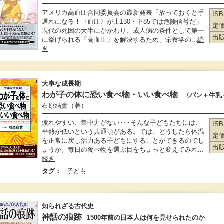
アメリカ高血圧合同委員会の最新発表「放っておくと手
IS
遅れになる！〈血圧〉が上130・下85では危険信号だ」
定
現代の死因の大半にかかわり、成人病の条件として第一
出
に挙げられる「高血圧」を解決するため、栄養学の...
続
き
大事な成長期
わが子の体に恐い食べ物・いい食べ物
〈パン＋牛乳
石原結實
（著）
疲れやすい、集中力がない･･･そんな子どもたちには、
IS
平熱が低いという共通項がある。では、どうしたら体温
定
を正常に戻し活力ある子どもにすることができるのでし
出
ょうか。毎日の食べ物を選ぶ目をちょっと変えてみれ...
続き
タグ：
子ども
知られざる古代史
神話の痕跡
1500年前の日本人は何を見せられたのか