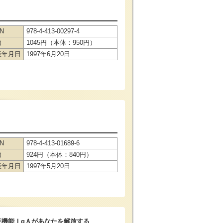
BN
978-4-413-00297-4
価
1045円（本体：950円）
版年月日
1997年6月20日
BN
978-4-413-01689-6
価
924円（本体：840円）
版年月日
1997年5月20日
疫機能ＩgＡがあなたを解放する