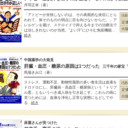
丹羽正幸
（著）
「アトピーが全快しないのは、その表面的な炎症にとら
IS
われて、体そのものの弱点に目を向けないからだ。」ア
定
レルゲンを避け、ステロイドで抑える今までの治療法で
出
は治しきれないのが当然。“よい汗”にひそむ免疫機能...
続き
中国薬学の大発見
肝臓・血圧・糖尿の原因は1つだった
三千年の家宝
馬場きみ江
（著）
ストレス、運動不足、動物性脂肪の多い食生活は血液を
IS
ドロドロにし、肝臓病・高血圧・糖尿病という「トリプ
定
ル悪」ともいうべき成人病を引き起こす。これらの病に
出
克つためには、血液を浄化し正常な状態にもどしてや
る...
続き
床屋さんが見つけた