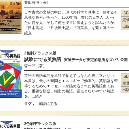
豊田有恒
（著）
日本古代の文献の中に、現代の科学と見事に一致する不
IS
思議な符号があった。1500年前、古代の日本人はいっ
定
たい何を見、そして何を後世に伝えようと試みたのか。
出
『日本書紀』『丹後風土記』『万葉集』を繋ぐ謎の一...
続き
2色刷デラックス版
試験にでる英熟語
実証データが決定的急所をズバリ公開
森一郎
（著）
英語の熟語成句を単独で覚えてもなんら役に立たない。
IS
本書は、最小の時間とエネルギーで効率的に英熟語を習
定
得するためのエッセンスが詰め込まれた英熟語集であ
出
る。重要な熟語、頻出の熟語、盲点となりやすい熟語
を、...
続き
タグ：
試験にでる
2色刷デラックス版