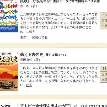
試験にでる英単語
実証データで重大個所ズバリ公開
森一郎
（著）
ただ機械的に英単語を棒暗記するなんてナンセンスであ
IS
る！本書は最小の時間とエネルギーによる、最大の効果
定
を狙った比類なき英単語集である。収録語は最も重要な
出
単語から順番に配列、入試パス保証の最小限にとど
め、...
続き
タグ：
試験にでる
蘇える古代史
歴史は嘘をつく
豊田有恒
（著）
三内丸山や吉野ヶ里遺跡など教科書を書き改めなければ
IS
ならないほどの発掘が相次いでいる。しかし単にそれら
定
の「モノの遺跡」分析だけでなく、そこで暮らした古代
出
人の「心の遺跡」をも視野に入れた立体的な視点がな
い...
続き
アトピー全快汗を出すのが正しい
よい汗にひそむ免