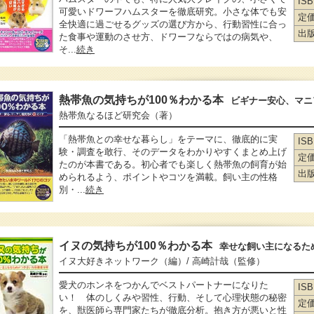
IS
可愛いドワーフハムスターを徹底研究。小さな体でも安
定
全快適に過ごせるグッズの選び方から、行動習性に合っ
出
た食事や運動のさせ方、ドワーフならではの病気や、
そ...
続き
熱帯魚の気持ちが100％わかる本
ビギナー安心、マニ
熱帯魚なるほど研究会
（著）
「熱帯魚との幸せな暮らし」をテーマに、徹底的に実
IS
験・調査を敢行、そのデータをわかりやすくまとめ上げ
定
たのが本書である。初心者でも楽しく熱帯魚の飼育が始
出
められるよう、ポイントやコツを満載。飼い主の性格
別・...
続き
イヌの気持ちが100％わかる本
幸せな飼い主になるた
イヌ大好きネットワーク
（編）
/ 高崎計哉
（監修）
愛犬のホンネをつかんでベストパートナーになりた
IS
い！ 体のしくみや習性、行動、そして心理状態の秘密
定
を、獣医師ら専門家たちが徹底分析。抱き方が悪いと性