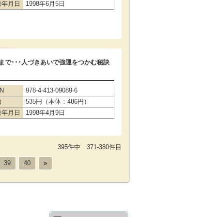
版年月日
1998年6月5日
まで･･･人づきあいで強運をつかむ秘訣
BN
978-4-413-09089-6
価
535円（本体：486円）
版年月日
1998年4月9日
395件中 371-380件目
39
40
»