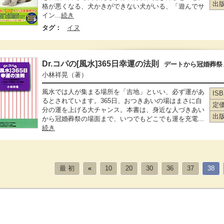
出
格が悪くなる、犬かきができない犬がいる、「遊んでサ
イン...
続き
タグ：
イヌ
Dr.コパの[風水]365日幸運の法則
デートから冠婚葬祭
小林祥晃
（著）
風水では人が集まる場所を「吉地」といい、必ず運があ
IS
るとされています。365日、おつきあいの場はまさに自
定
分の運を上げる大チャンス。本書は、身近な人づきあい
出
から冠婚葬祭の場面まで、いつでもどこでも運を充電...
続き
最 初
«
10
20
30
36
37
38