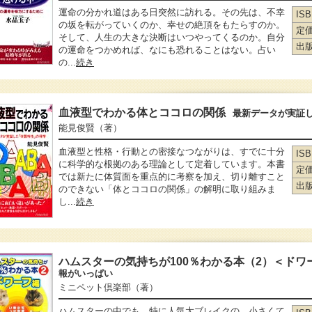
運命の分かれ道はある日突然に訪れる。その先は、不幸
IS
の坂を転がっていくのか、幸せの絶頂をもたらすのか。
定
そして、人生の大きな決断はいつやってくるのか。自分
出
の運命をつかめれば、なにも恐れることはない。占い
の...
続き
血液型でわかる体とココロの関係
最新データが実証
能見俊賢
（著）
血液型と性格・行動との密接なつながりは、すでに十分
IS
に科学的な根拠のある理論として定着しています。本書
定
では新たに体質面を重点的に考察を加え、切り離すこと
出
のできない「体とココロの関係」の解明に取り組みま
し...
続き
ハムスターの気持ちが100％わかる本（2）＜ドワ
報がいっぱい
ミニペット倶楽部
（著）
ハムスターの中でも、特に人気大ブレイクの、小さくて