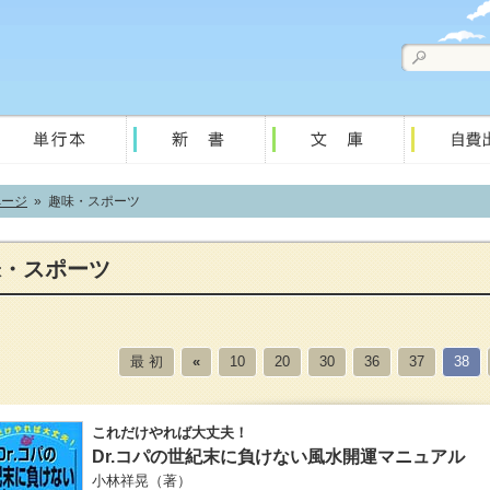
ページ
» 趣味・スポーツ
味・スポーツ
最 初
«
10
20
30
36
37
38
これだけやれば大丈夫！
Dr.コパの世紀末に負けない風水開運マニュアル
小林祥晃
（著）