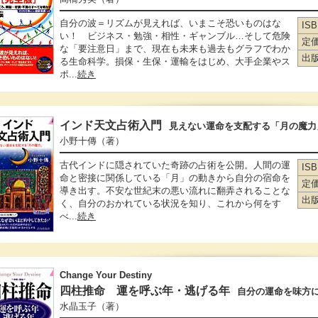
自分の波＝リズムが見えれば、いまこそ恐いものはな
IS
い！ ビジネス・勉強・相性・ギャンブル…そして危険
定
な「要注意日」まで、現在も未来も過去もグラフでわか
出
る生命科学。損保・生保・運輸をはじめ、大手企業やス
ポ...
続き
インド天文占術入門
見えない運命を支配する「月の魔力
小野十傳
（著）
古代インドに隠されていた奇跡の占術を公開。人間の運
IS
命と密接に関係している「月」の動きから自分の宿命を
定
導き出す。不安な世紀末の悪い流れに翻弄されることな
出
く、自分のおかれている状況を知り、これから何をす
べ...
続き
Change Your Destiny
四柱推命 運を呼ぶ年・逃げる年
自分の運命を味方
水晶玉子
（著）