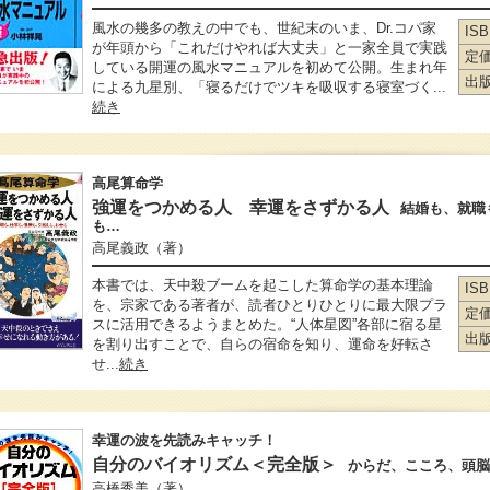
風水の幾多の教えの中でも、世紀末のいま、Dr.コパ家
IS
が年頭から「これだけやれば大丈夫」と一家全員で実践
定
している開運の風水マニュアルを初めて公開。生まれ年
出
による九星別、「寝るだけでツキを吸収する寝室づく...
続き
高尾算命学
強運をつかめる人 幸運をさずかる人
結婚も、就職
も…
高尾義政
（著）
本書では、天中殺ブームを起こした算命学の基本理論
IS
を、宗家である著者が、読者ひとりひとりに最大限プラ
定
スに活用できるようまとめた。“人体星図”各部に宿る星
出
を割り出すことで、自らの宿命を知り、運命を好転さ
せ...
続き
幸運の波を先読みキャッチ！
自分のバイオリズム＜完全版＞
からだ、こころ、頭脳
高橋秀美
（著）