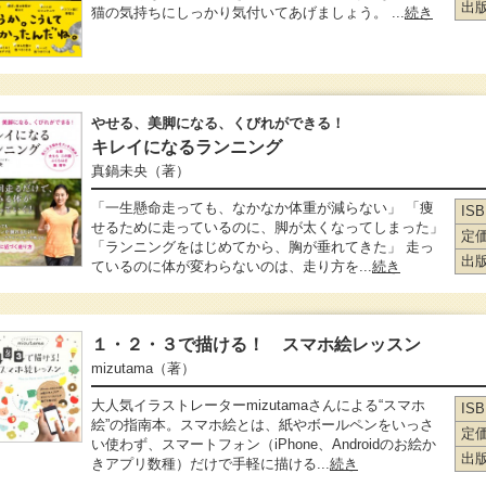
出
猫の気持ちにしっかり気付いてあげましょう。 ...
続き
やせる、美脚になる、くびれができる！
キレイになるランニング
真鍋未央
（著）
「一生懸命走っても、なかなか体重が減らない」 「痩
IS
せるために走っているのに、脚が太くなってしまった」
定
「ランニングをはじめてから、胸が垂れてきた」 走っ
出
ているのに体が変わらないのは、走り方を...
続き
１・２・３で描ける！ スマホ絵レッスン
mizutama
（著）
大人気イラストレーターmizutamaさんによる“スマホ
IS
絵”の指南本。スマホ絵とは、紙やボールペンをいっさ
定
い使わず、スマートフォン（iPhone、Androidのお絵か
出
きアプリ数種）だけで手軽に描ける...
続き