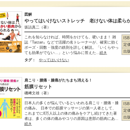
図解
やってはいけないストレッチ 老けない体は柔ら
坂詰真二
（著）
これを知らなければ、時間をかけても、硬いまま！ 雑
IS
誌『Tarzan』などで活躍の名トレーナーが、確実に効く
定
ポーズ・回数・強度の鉄則を詳しく解説。「いくらやっ
出
ても効果がでない…」という悩みに答えた...
続き
タグ：
やってはいけない
肩こり・腰痛・膝痛がたちまち消える！
筋膜リセット
磯﨑文雄
（著）
日本人の多くが悩んでいるといわれる肩こり・腰痛・膝
IS
の痛み。 日本での筋膜マッサージの第一人者として、
定
これまでに8万人以上の体の痛みをケアし続けてきた著
出
者は、多くの体の痛みやコリの原因は患部の筋肉にあ...
続き