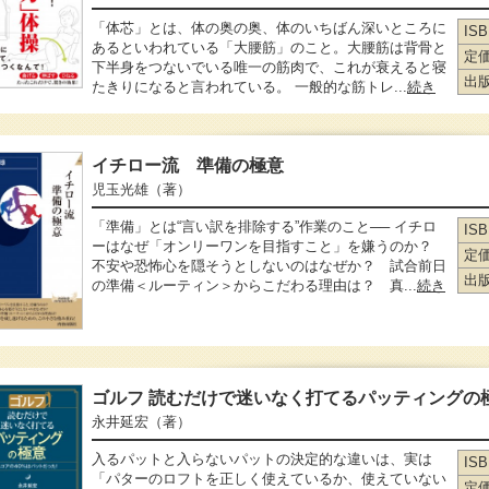
「体芯」とは、体の奥の奥、体のいちばん深いところに
IS
あるといわれている「大腰筋」のこと。大腰筋は背骨と
定
下半身をつないでいる唯一の筋肉で、これが衰えると寝
出
たきりになると言われている。 一般的な筋トレ...
続き
イチロー流 準備の極意
児玉光雄
（著）
「準備」とは“言い訳を排除する”作業のこと── イチロ
IS
ーはなぜ「オンリーワンを目指すこと」を嫌うのか？
定
不安や恐怖心を隠そうとしないのはなぜか？ 試合前日
出
の準備＜ルーティン＞からこだわる理由は？ 真...
続き
ゴルフ 読むだけで迷いなく打てるパッティングの
永井延宏
（著）
入るパットと入らないパットの決定的な違いは、実は
IS
「パターのロフトを正しく使えているか、使えていない
定