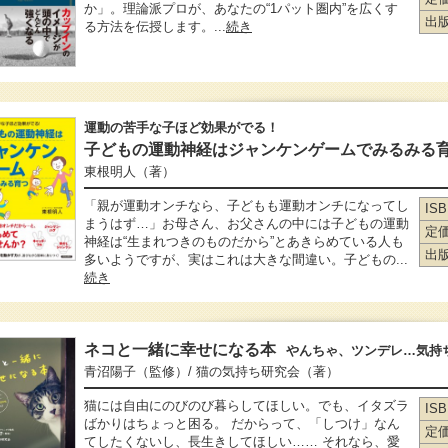
か」。理論派プロが、あなたの“1パット圏内”を広くす
出
る方法を伝授します。...
続き
運動の苦手な子ほど効果がでる！
子どもの運動神経はジャンケンゲームでみるみる
東根明人
（著）
「親が運動オンチなら、子どもも運動オンチになってし
IS
まうはず…」お母さん、お父さんの中には子どもの運動
定
神経は“生まれつきのものだから”とあきらめている人も
出
多いようですが、実はこれは大きな間違い。子どもの...
続き
ネコと一緒に幸せになる本
やんちゃ、ツンデレ…気持ち
青沼陽子
（監修）
/ 猫の気持ち研究会
（著）
猫には自由にのびのび暮らしてほしい。でも、イタズラ
IS
ばかりはちょっと困る。 だからって、「しつけ」なん
定
てしたくないし、長生きしてほしい…… それなら、愛