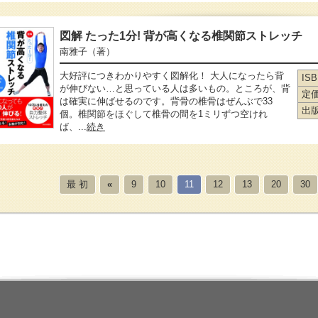
図解 たった1分! 背が高くなる椎関節ストレッチ
南雅子
（著）
大好評につきわかりやすく図解化！ 大人になったら背
IS
が伸びない…と思っている人は多いもの。ところが、背
定
は確実に伸ばせるのです。背骨の椎骨はぜんぶで33
出
個。椎関節をほぐして椎骨の間を1ミリずつ空けれ
ば、...
続き
最 初
«
9
10
11
12
13
20
30