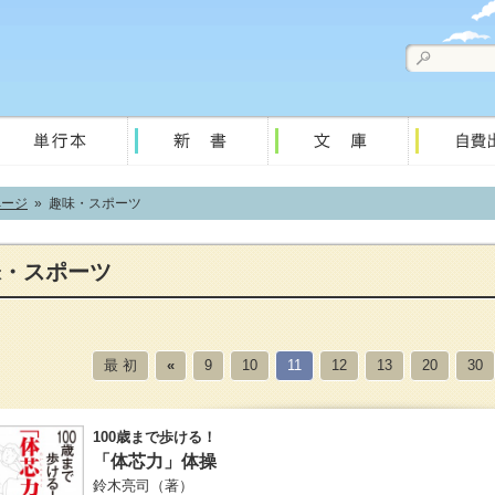
ページ
» 趣味・スポーツ
味・スポーツ
最 初
«
9
10
11
12
13
20
30
100歳まで歩ける！
「体芯力」体操
鈴木亮司
（著）