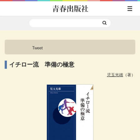
Tweet
イチロー流 準備の極意
児玉光雄
（著）