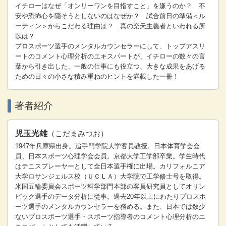
イチローはなぜ「オンリーワンを目指すこと」を嫌うのか？ 不
安や恐怖心を隠そうとしないのはなぜか？ 試合前日の準備＜ル
ーティン＞からこだわる理由は？ 真の楽天主義者といわれる所
以は？
プロスポーツ選手のメンタルカウンセラーにして、トップアスリ
ートのコメント心理分析のエキスパートが、イチローの数々の言
葉から引き出した、一般の仕事にも役立つ、大きな成果をあげる
ための日々の小さな積み重ねのヒントを満載した一冊！
著者紹介
児玉光雄
（こだまみつお）
1947年兵庫県出身。追手門学院大学客員教授。日本体育学会会
員、日本スポーツ心理学会会員。京都大学工学部卒業。学生時代
はテニスプレーヤーとして全日本選手権に出場。カリフォルニア
大学ロサンジェルス校（ＵＣＬＡ）大学院で工学修士号を取得。
米国五輪委員会スポーツ科学部門本部の客員研究員としてオリン
ピック選手のデータ分析に従事。過去20年以上にわたりプロスポ
ーツ選手のメンタルカウンセラーを務める。また、日本では数少
ないプロスポーツ選手・スポーツ指導者のコメント心理分析のエ