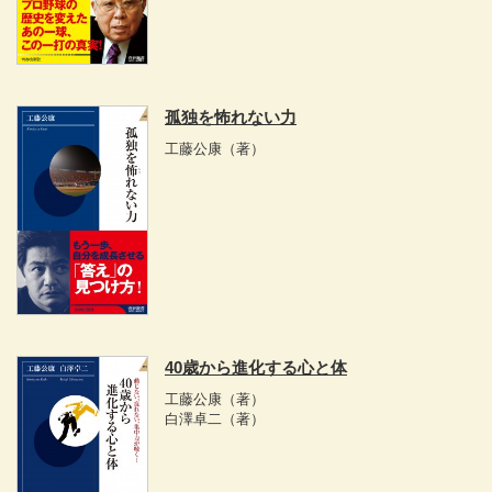
孤独を怖れない力
工藤公康
（著）
40歳から進化する心と体
工藤公康
（著）
白澤卓二
（著）