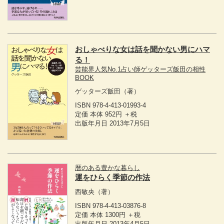
おしゃべりな女は話を聞かない男にハマ
る！
芸能界人気No.1占い師ゲッターズ飯田の相性
BOOK
ゲッターズ飯田
（著）
ISBN 978-4-413-01993-4
定価 本体 952円 ＋税
出版年月日 2013年7月5日
暦のある豊かな暮らし
運をひらく季節の作法
西敏央
（著）
ISBN 978-4-413-03876-8
定価 本体 1300円 ＋税
出版年月日 2013年4月5日