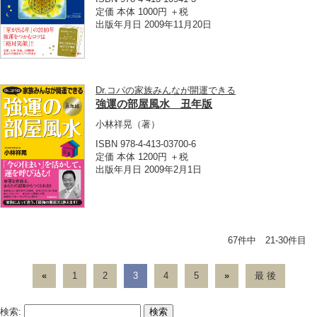
定価 本体 1000円 ＋税
出版年月日 2009年11月20日
Dr.コパの家族みんなが開運できる
強運の部屋風水 丑年版
小林祥晃
（著）
ISBN 978-4-413-03700-6
定価 本体 1200円 ＋税
出版年月日 2009年2月1日
67件中 21-30件目
«
1
2
3
4
5
»
最 後
検索: