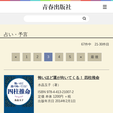
占い・予言
67件中 21-30件目
«
1
2
3
4
5
»
最 後
怖いほど運が向いてくる！ 四柱推命
水晶玉子
（著）
ISBN 978-4-413-21007-2
定価 本体 1200円 ＋税
出版年月日 2014年2月1日