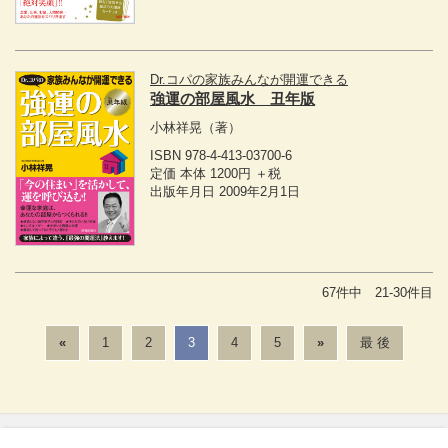
Dr.コパの家族みんなが開運できる
強運の部屋風水 丑年版
小林祥晃
（著）
ISBN 978-4-413-03700-6
定価 本体 1200円 ＋税
出版年月日 2009年2月1日
67件中 21-30件目
«
1
2
3
4
5
»
最 後