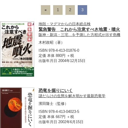
«
1
2
3
地殻・マグマからの日本総点検
緊急警告 これから注意すべき地震・噴火
阪神・新潟・三宅…を予測した方程式が示す危機
木村政昭
（著）
ISBN 978-4-413-01876-0
定価 本体 880円 ＋税
出版年月日 2004年12月15日
恐竜を掘りにいく
謎だらけの生態を解き明かす最新恐竜学
濱田隆士
（監修）
ISBN 978-4-413-04023-5
定価 本体 667円 ＋税
出版年月日 2002年6月15日