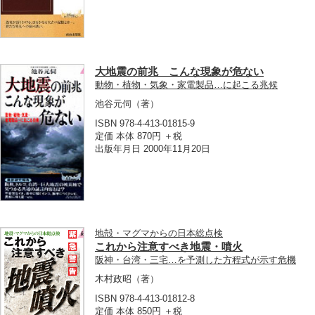
大地震の前兆 こんな現象が危ない
動物・植物・気象・家電製品…に起こる兆候
池谷元伺
（著）
ISBN 978-4-413-01815-9
定価 本体 870円 ＋税
出版年月日 2000年11月20日
地殻・マグマからの日本総点検
これから注意すべき地震・噴火
阪神・台湾・三宅…を予測した方程式が示す危機
木村政昭
（著）
ISBN 978-4-413-01812-8
定価 本体 850円 ＋税