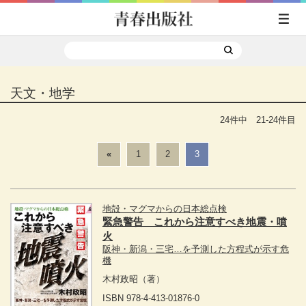
天文・地学
24件中 21-24件目
«
1
2
3
地殻・マグマからの日本総点検
緊急警告 これから注意すべき地震・噴
火
阪神・新潟・三宅…を予測した方程式が示す危
機
木村政昭
（著）
ISBN 978-4-413-01876-0