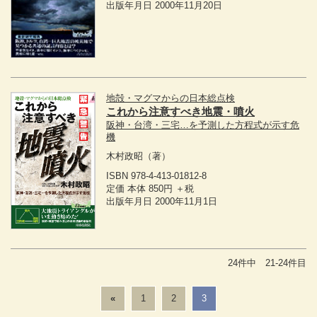
出版年月日 2000年11月20日
地殻・マグマからの日本総点検
これから注意すべき地震・噴火
阪神・台湾・三宅…を予測した方程式が示す危
機
木村政昭
（著）
ISBN 978-4-413-01812-8
定価 本体 850円 ＋税
出版年月日 2000年11月1日
24件中 21-24件目
«
1
2
3