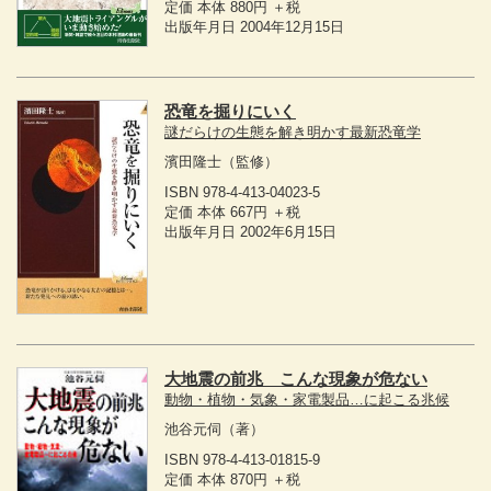
定価 本体 880円 ＋税
出版年月日 2004年12月15日
恐竜を掘りにいく
謎だらけの生態を解き明かす最新恐竜学
濱田隆士
（監修）
ISBN 978-4-413-04023-5
定価 本体 667円 ＋税
出版年月日 2002年6月15日
大地震の前兆 こんな現象が危ない
動物・植物・気象・家電製品…に起こる兆候
池谷元伺
（著）
ISBN 978-4-413-01815-9
定価 本体 870円 ＋税