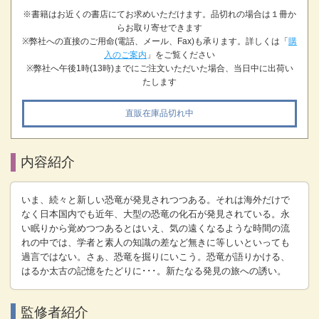
※書籍はお近くの書店にてお求めいただけます。品切れの場合は１冊か
らお取り寄せできます
※弊社への直接のご用命(電話、メール、Fax)も承ります。詳しくは「
購
入のご案内
」をご覧ください
※弊社へ午後1時(13時)までにご注文いただいた場合、当日中に出荷い
たします
直販在庫品切れ中
内容紹介
いま、続々と新しい恐竜が発見されつつある。それは海外だけで
なく日本国内でも近年、大型の恐竜の化石が発見されている。永
い眠りから覚めつつあるとはいえ、気の遠くなるような時間の流
れの中では、学者と素人の知識の差など無きに等しいといっても
過言ではない。さぁ、恐竜を掘りにいこう。恐竜が語りかける、
はるか太古の記憶をたどりに･･･。新たなる発見の旅への誘い。
監修者紹介