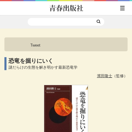
Tweet
恐竜を掘りにいく
謎だらけの生態を解き明かす最新恐竜学
濱田隆士
（監修）