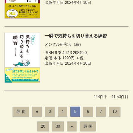
出版年月日 2024年4月10日
一瞬で気持ちを切り替える練習
メンタル研究会
（編）
ISBN 978-4-413-29849-0
定価 本体 1290円 ＋税
出版年月日 2024年4月10日
448件中 41-50件目
最 初
«
3
4
5
6
7
10
20
30
»
最 後