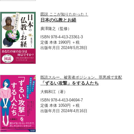
図説 ここが知りたかった！
日本の仏教とお経
廣澤隆之
（監修）
ISBN 978-4-413-23361-3
定価 本体 1990円 ＋税
出版年月日 2024年5月28日
既読スルー、被害者ポジション、罪悪感で支配
「ずるい攻撃」をする人たち
大鶴和江
（著）
ISBN 978-4-413-04694-7
定価 本体 1050円 ＋税
出版年月日 2024年4月16日