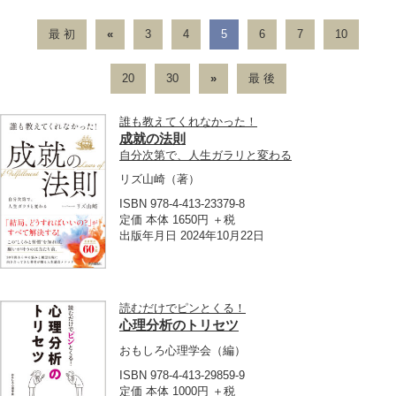
最 初
«
3
4
5
6
7
10
20
30
»
最 後
誰も教えてくれなかった！
成就の法則
自分次第で、人生ガラリと変わる
リズ山崎
（著）
ISBN 978-4-413-23379-8
定価 本体 1650円 ＋税
出版年月日 2024年10月22日
読むだけでピンとくる！
心理分析のトリセツ
おもしろ心理学会
（編）
ISBN 978-4-413-29859-9
定価 本体 1000円 ＋税