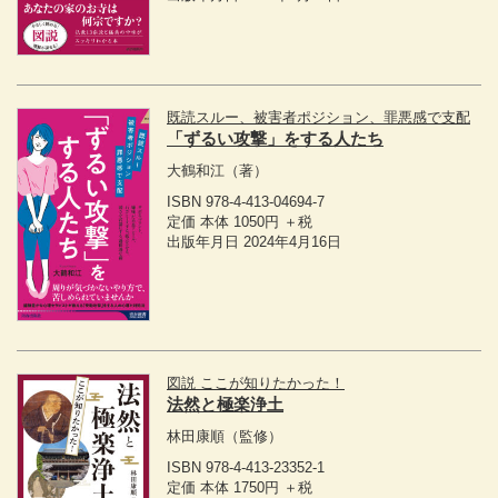
既読スルー、被害者ポジション、罪悪感で支配
「ずるい攻撃」をする人たち
大鶴和江
（著）
ISBN 978-4-413-04694-7
定価 本体 1050円 ＋税
出版年月日 2024年4月16日
図説 ここが知りたかった！
法然と極楽浄土
林田康順
（監修）
ISBN 978-4-413-23352-1
定価 本体 1750円 ＋税