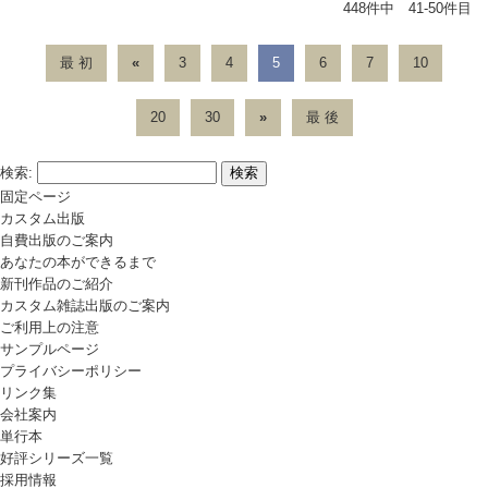
448件中 41-50件目
最 初
«
3
4
5
6
7
10
20
30
»
最 後
検索:
固定ページ
カスタム出版
自費出版のご案内
あなたの本ができるまで
新刊作品のご紹介
カスタム雑誌出版のご案内
ご利用上の注意
サンプルページ
プライバシーポリシー
リンク集
会社案内
単行本
好評シリーズ一覧
採用情報