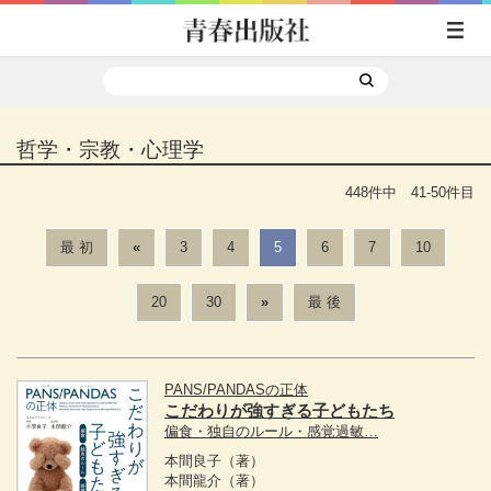
哲学・宗教・心理学
448件中 41-50件目
最 初
«
3
4
5
6
7
10
20
30
»
最 後
PANS/PANDASの正体
こだわりが強すぎる子どもたち
偏食・独自のルール・感覚過敏…
本間良子
（著）
本間龍介
（著）