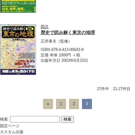
図説
歴史で読み解く東京の地理
正井泰夫
（監修）
ISBN 978-4-413-00643-9
定価 本体 1000円 ＋税
出版年月日 2003年6月15日
27件中 21-27件目
«
1
2
3
検索:
固定ページ
カスタム出版