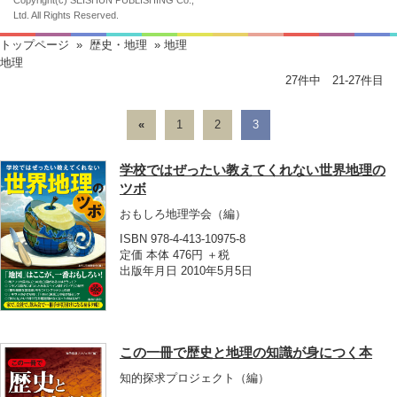
Ltd. All Rights Reserved.
トップページ
»
歴史・地理
» 地理
地理
27件中 21-27件目
«
1
2
3
学校ではぜったい教えてくれない世界地理の
ツボ
おもしろ地理学会
（編）
ISBN 978-4-413-10975-8
定価 本体 476円 ＋税
出版年月日 2010年5月5日
この一冊で歴史と地理の知識が身につく本
知的探求プロジェクト
（編）