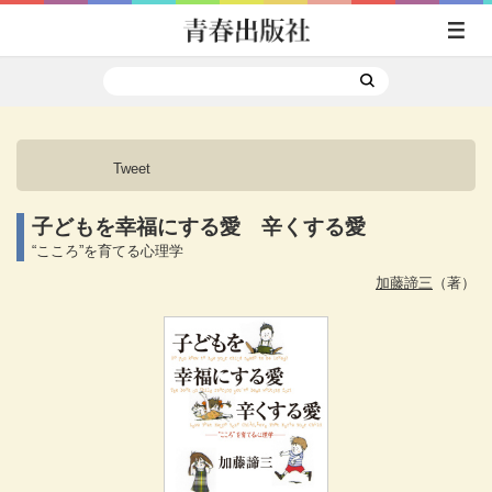
Tweet
子どもを幸福にする愛 辛くする愛
“こころ”を育てる心理学
加藤諦三
（著）