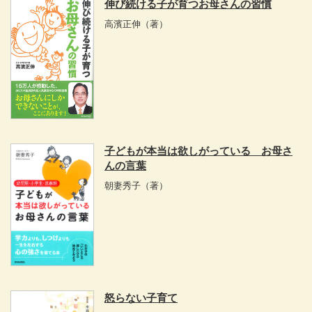
伸び続ける子が育つお母さんの習慣
高濱正伸
（著）
子どもが本当は欲しがっている お母さ
んの言葉
朝妻秀子
（著）
怒らない子育て