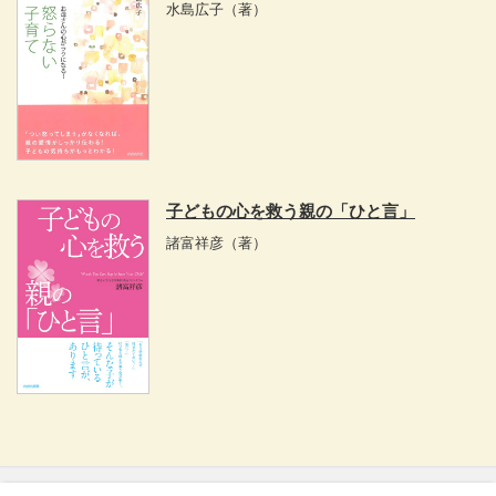
水島広子
（著）
子どもの心を救う親の「ひと言」
諸富祥彦
（著）