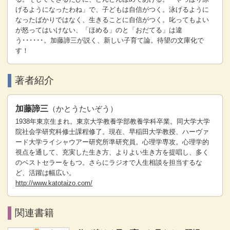
げるようになったわね」で、子どもは自信がつく。泳げるように
なったばかりではなく、生きることに自信がつく。叱ってもよい
が怒ってはいけない、「ほめる」のと「おだてる」は違
う･･････。加藤諦三が説く、新しい子育て論。待望の文庫化で
す！
著者紹介
加藤諦三
（かとうたいぞう）
1938年東京生まれ。東京大学教養学部教養学科卒業。同大学大学
院社会学研究科修士課程修了。現在、早稲田大学教授、ハーヴァ
ード大学ライシャウアー研究所準研究員。心理学専攻。心理学的
視点を通して、充実した生き方、よりよい生き方を提唱し、多く
のベストセラーをもつ。さらにラジオで人生相談を担当するな
ど、活躍は幅広い。
http://www.katotaizo.com/
関連書籍