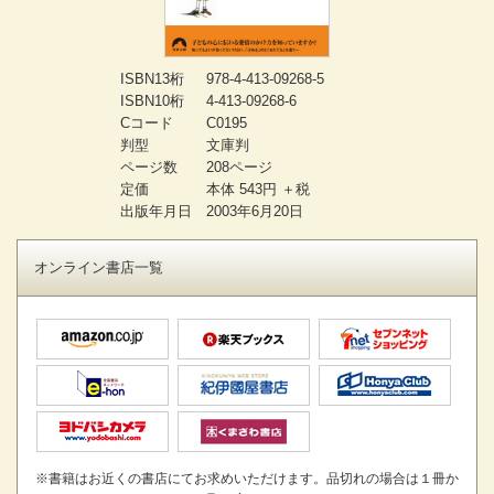
ISBN13桁
978-4-413-09268-5
ISBN10桁
4-413-09268-6
Cコード
C0195
判型
文庫判
ページ数
208ページ
定価
本体 543円 ＋税
出版年月日
2003年6月20日
オンライン書店一覧
※書籍はお近くの書店にてお求めいただけます。品切れの場合は１冊か