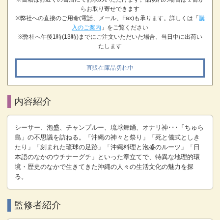
らお取り寄せできます
※弊社への直接のご用命(電話、メール、Fax)も承ります。詳しくは「
購
入のご案内
」をご覧ください
※弊社へ午後1時(13時)までにご注文いただいた場合、当日中に出荷い
たします
直販在庫品切れ中
内容紹介
シーサー、泡盛、チャンプルー、琉球舞踊、オナリ神･･･「ちゅら
島」の不思議を訪ねる。「沖縄の神々と祭り」「死と儀式としき
たり」「刻まれた琉球の足跡」「沖縄料理と泡盛のルーツ」「日
本語のなかのウチナーグチ」といった章立てで、特異な地理的環
境・歴史のなかで生きてきた沖縄の人々の生活文化の魅力を探
る。
監修者紹介