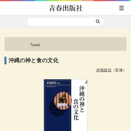
Tweet
沖縄の神と食の文化
赤嶺政信
（監修）