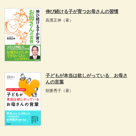
伸び続ける子が育つお母さんの習慣
高濱正伸
（著）
子どもが本当は欲しがっている お母さ
んの言葉
朝妻秀子
（著）