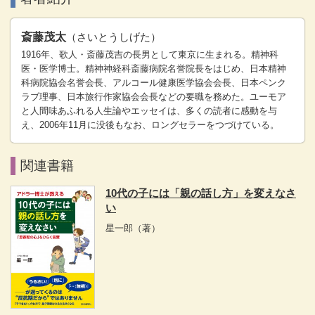
斎藤茂太
（さいとうしげた）
1916年、歌人・斎藤茂吉の長男として東京に生まれる。精神科
医・医学博士。精神神経科斎藤病院名誉院長をはじめ、日本精神
科病院協会名誉会長、アルコール健康医学協会会長、日本ペンク
ラブ理事、日本旅行作家協会会長などの要職を務めた。ユーモア
と人間味あふれる人生論やエッセイは、多くの読者に感動を与
え、2006年11月に没後もなお、ロングセラーをつづけている。
関連書籍
10代の子には「親の話し方」を変えなさ
い
星一郎
（著）