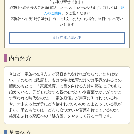
らお取り寄せできます
※弊社への直接のご用命(電話、メール、Fax)も承ります。詳しくは「
購
入のご案内
」をご覧ください
※弊社へ午後1時(13時)までにご注文いただいた場合、当日中に出荷い
たします
直販在庫品切れ中
内容紹介
今ほど「家族の在り方」が見直されなければならないときはな
い。そのために政府も、もはや学校教育だけでは限界があるとの
認識のもとに、「家庭教育」に目を向ける方針を明確に打ち出し
始めている。子どもに対する親の心づかいや言葉づかいがますま
す問われる時代なのだ。「家族崩壊」が声高に叫ばれている昨
今、未来あるわが子にどう接すればいいのかとまどっている親が
多い。子どもたちは、どんな心づかいや言葉を待っているのか。
笑顔あふれる家庭への「処方箋」をやさしく語る一冊です。
著者紹介