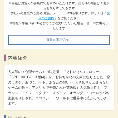
※書籍はお近くの書店にてお求めいただけます。品切れの場合は１冊か
らお取り寄せできます
※弊社への直接のご用命(電話、メール、Fax)も承ります。詳しくは「
購
入のご案内
」をご覧ください
※弊社へ午後1時(13時)までにご注文いただいた場合、当日中に出荷い
たします
直販在庫品切れ中
内容紹介
大人気の＜心理ゲーム＞の決定版、『それいけ×ココロジー』。
「SPECIAL GOLＤ版(4)」が、お待ちかねの文庫になりました。恋
のカタチ、近づくハート、あなたの願い･･･ときめきが止まらない
ゲームの数々。アメリカで発売された英語版も人気急上昇！ フ
ランス、ドイツ、イタリア、スペイン、オランダ･･･ヨーロッパ各
国版も刊行され、ココロジー・ワールドは世界中に広がっていき
ます。