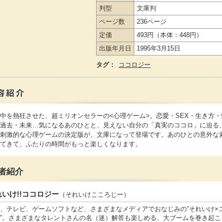
判型
文庫判
ページ数
236ページ
定価
493円
（本体：448円）
出版年月日
1995年3月15日
タグ：
ココロジー
中を熱狂させた、超ミリオンセラーの<心理ゲーム>。恋愛・SEX・生き方・
過去・未来…気になるあのひとと、見えない自分の「真実のココロ」に迫る
刺激的な心理ゲームの決定版が、文庫になって登場です。あのひとの意外な
てきて、ふたりの時間がもっと楽しくなります。
者紹介
れいけ!!ココロジー
（それいけこころじー）
、テレビ、ゲームソフトなど、さまざまなメディアでおなじみの”それいけ×
”。さまざまなタレントさんの名（迷）解答も楽しめる、大ブームを巻き起こ