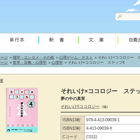
ページ
»
雑学・エンタメ・その他
»
心理ゲーム・テスト
» それいけ×ココロジー 
ページ
»
哲学・宗教・心理学
»
心理学
» それいけ×ココロジー ステップ4
庫
それいけ×ココロジー ステッ
夢の中の真実
それいけ!!ココロジー
（編）
ISBN13桁
978-4-413-09039-1
ISBN10桁
4-413-09039-X
Cコード
C0111