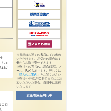
※書籍はお近くの書店にてお求め
性
いただけます。品切れの場合は１
、ちょ
冊からお取り寄せできます
※弊社への直接のご用命(電話、メ
素顔が
ール、Fax)も承ります。詳しくは
「
購入のご案内
」をご覧ください
※弊社へ午後1時(13時)までにご注
文いただいた場合、当日中に出荷
いたします
直販在庫品切れ中
ココロ
し