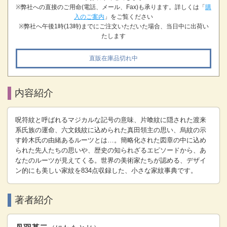
※弊社への直接のご用命(電話、メール、Fax)も承ります。詳しくは「
購
入のご案内
」をご覧ください
※弊社へ午後1時(13時)までにご注文いただいた場合、当日中に出荷い
たします
直販在庫品切れ中
内容紹介
呪符紋と呼ばれるマジカルな記号の意味、片喰紋に隠された渡来
系氏族の運命、六文銭紋に込められた真田領主の思い、烏紋の示
す鈴木氏の由緒あるルーツとは…。簡略化された図章の中に込め
られた先人たちの思いや、歴史の知られざるエピソードから、あ
なたのルーツが見えてくる。世界の美術家たちが認める、デザイ
ン的にも美しい家紋を834点収録した、小さな家紋事典です。
著者紹介