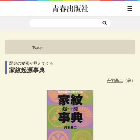
Tweet
歴史の秘密が見えてくる
家紋起源事典
丹羽基二
（著）