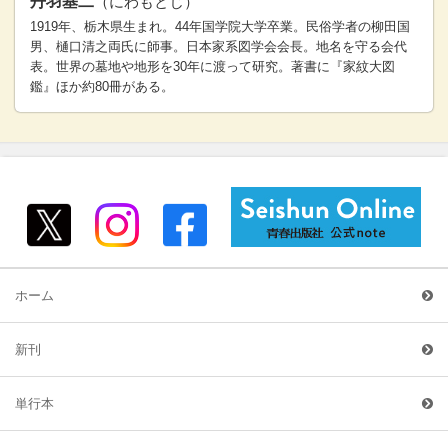
丹羽基二
（にわもとじ）
1919年、栃木県生まれ。44年国学院大学卒業。民俗学者の柳田国
男、樋口清之両氏に師事。日本家系図学会会長。地名を守る会代
表。世界の墓地や地形を30年に渡って研究。著書に『家紋大図
鑑』ほか約80冊がある。
ホーム
新刊
単行本