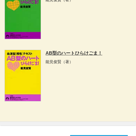
AB型のハートひらけごま！
能見俊賢
（著）