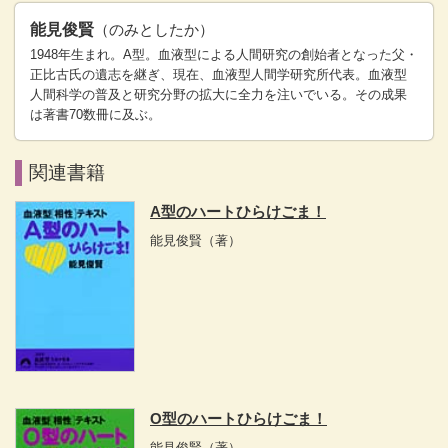
能見俊賢
（のみとしたか）
1948年生まれ。A型。血液型による人間研究の創始者となった父・
正比古氏の遺志を継ぎ、現在、血液型人間学研究所代表。血液型
人間科学の普及と研究分野の拡大に全力を注いでいる。その成果
は著書70数冊に及ぶ。
関連書籍
A型のハートひらけごま！
能見俊賢
（著）
O型のハートひらけごま！
能見俊賢
（著）