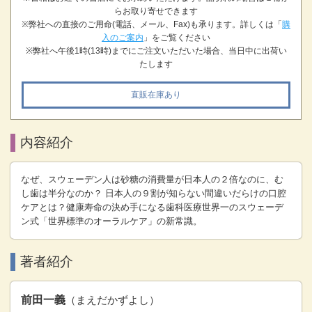
らお取り寄せできます
※弊社への直接のご用命(電話、メール、Fax)も承ります。詳しくは「
購
入のご案内
」をご覧ください
※弊社へ午後1時(13時)までにご注文いただいた場合、当日中に出荷い
たします
直販在庫あり
内容紹介
なぜ、スウェーデン人は砂糖の消費量が日本人の２倍なのに、む
し歯は半分なのか？ 日本人の９割が知らない間違いだらけの口腔
ケアとは？健康寿命の決め手になる歯科医療世界一のスウェーデ
ン式「世界標準のオーラルケア」の新常識。
著者紹介
前田一義
（まえだかずよし）