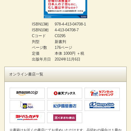
ISBN13桁
978-4-413-04708-1
ISBN10桁
4-413-04708-7
Cコード
C0295
判型
新書判
ページ数
176ページ
定価
本体 1000円 ＋税
出版年月日
2024年11月6日
オンライン書店一覧
※書籍はお近くの書店にてお求めいただけます。品切れの場合は１冊か