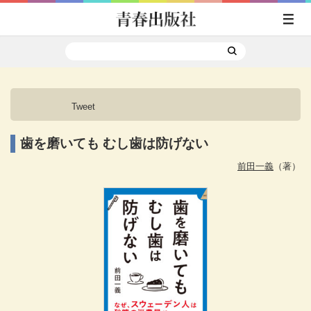
Tweet
歯を磨いても むし歯は防げない
前田一義
（著）